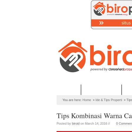
Home
PROPERTI Syariah
Lih
You are here:
Home
»
Ide & Tips Properti
»
Tip
Tips Kombinasi Warna Ca
Posted by
biroid
on March 14, 2016 //
0 Commen