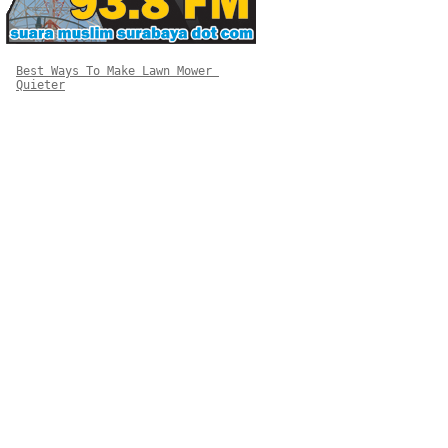
Best Ways To Make Lawn Mower 
Quieter