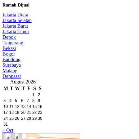
Rumah Dijual
Jakarta Utara
Jakarta Selatan
Jakarta Barat
Jakarta Timur
Depok
Tangerang
Bekasi
Bogor
Bandung
Surabaya
Malang
Denpasar
August 2026
M
T
W
T
F
S
S
1
2
3
4
5
6
7
8
9
10
11
12
13
14
15
16
17
18
19
20
21
22
23
24
25
26
27
28
29
30
31
« Oct