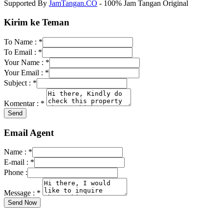
Supported By
JamTangan.CO
- 100% Jam Tangan Original
Kirim ke Teman
To Name :
*
To Email :
*
Your Name :
*
Your Email :
*
Subject :
*
Komentar :
*
Email Agent
Name :
*
E-mail :
*
Phone :
Message :
*