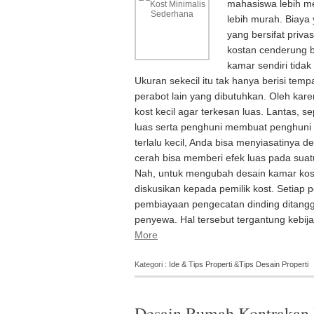
mahasiswa lebih me
lebih murah. Biaya
yang bersifat priva
kostan cenderung b
kamar sendiri tidak
Ukuran sekecil itu tak hanya berisi temp
perabot lain yang dibutuhkan. Oleh kar
kost kecil agar terkesan luas. Lantas,
luas serta penghuni membuat penghuni b
terlalu kecil, Anda bisa menyiasatinya 
cerah bisa memberi efek luas pada su
Nah, untuk mengubah desain kamar kos
diskusikan kepada pemilik kost. Setiap 
pembiayaan pengecatan dinding ditanggu
penyewa. Hal tersebut tergantung kebi
More
Kategori :
Ide & Tips Properti
&
Tips Desain Properti
Desain Rumah Kontrakan 