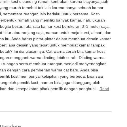
milih kost dibanding rumah kontrakan karena biayanya jauh
 yang murah tersebut tak lain karena hanya sebuah kamar
si, sementara ruangan lain berlaku untuk bersama. Kost-
erbentuk rumah yang memiliki banyak kamar, nah, ukuran
 begitu besar, rata-rata kamar kost berukuran 3×3 meter saja.
at tidur atau ranjang saja, namun untuk meja kursi, almari, dan
ena itu, Anda harus pintar-pintar dalam membuat desain kamar
 seperti apa desain yang tepat untuk membuat kamar tampak
etah? Ini dia ulasannya: Cat warna cerah Bila kamar kost
dengan mengganti warna dinding lebih cerah. Dinding warna
atu ruangan serta membuat ruangan menjadi menyenangkan.
tan dengan cara pemberian warna cat baru, Anda bisa
pemilik kost mempunyai kebijakan yang berbeda, bisa saja
ng oleh pemilik kost, namun bisa juga ditanggung oleh
jakan dan kesepakatan pihak pemilik dengan penghuni…
Read
Petakan