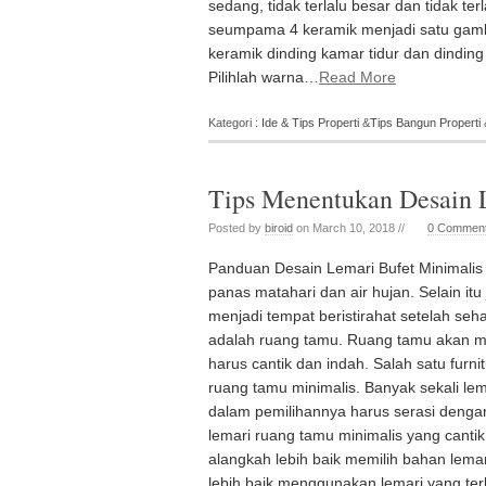
sedang, tidak terlalu besar dan tidak ter
seumpama 4 keramik menjadi satu gam
keramik dinding kamar tidur dan dindin
Pilihlah warna…
Read More
Kategori :
Ide & Tips Properti
&
Tips Bangun Properti
Tips Menentukan Desain 
Posted by
biroid
on March 10, 2018 //
0 Commen
Panduan Desain Lemari Bufet Minimali
panas matahari dan air hujan. Selain it
menjadi tempat beristirahat setelah seha
adalah ruang tamu. Ruang tamu akan me
harus cantik dan indah. Salah satu fur
ruang tamu minimalis. Banyak sekali le
dalam pemilihannya harus serasi dengan
lemari ruang tamu minimalis yang canti
alangkah lebih baik memilih bahan lemar
lebih baik menggunakan lemari yang terb