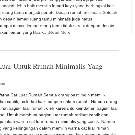
angkah lebih baik memilih lemari kayu yang berbingkai kecil
t ruang tamu menjadi penuh. Desain rumah minimalis Setelah
 desain lemari ruang tamu minimalis juga harus
mpai desain lemari ruang tamu tidak serasi dengan desain
akan lemari yang klasik,…
Read More
Luar Untuk Rumah Minimalis Yang
ent
arna Cat Luar Rumah Semua orang pasti ingin memiliki
an cantik, baik dari luar maupun dalam rumah. Namun orang
elihat bagian luar rumah, oleh karena itu keindahan bagian luar
ng. Untuk membuat bagian luar rumah terlihat cantik dan
gunakan warna cat luar rumah minimalis yang cocok. Namun
g yang kebingungan dalam memilih warna cat luar rumah
rikut ini beberapa tips memilih warna cat luar rumah minimalis