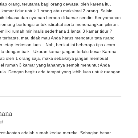
tiap orang, terutama bagi orang dewasa, oleh karena itu,
 kamar tidur untuk 1 orang atau maksimal 2 orang. Selain
ebih leluasa dan nyaman berada di kamar sendiri. Kenyamanan
emang berfungsi untuk istirahat serta menenangkan pikiran.
iliki rumah minimalis sederhana 1 lantai 3 kamar tidur ?
n terbatas, mau tidak mau Anda harus mengatur tata ruang
tetap terkesan luas. Nah, berikut ini beberapa tips / cara
ata dengan baik : Ukuran kamar jangan terlalu besar Karena
pati oleh 1 orang saja, maka sebaiknya jangan membuat
del rumah 3 kamar yang lahannya sempit menuntut Anda
ula. Dengan begitu ada tempat yang lebih luas untuk ruangan
hana
nt
kost-kostan adalah rumah kedua mereka. Sebagian besar