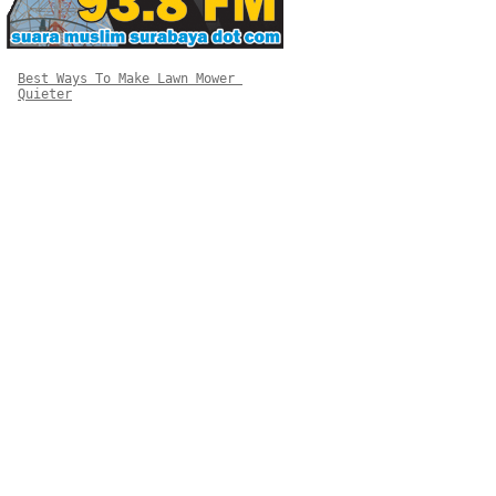
Best Ways To Make Lawn Mower 
Quieter