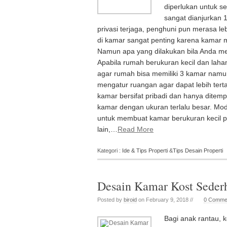
diperlukan untuk se
sangat dianjurkan 1
privasi terjaga, penghuni pun merasa l
di kamar sangat penting karena kamar m
Namun apa yang dilakukan bila Anda mem
Apabila rumah berukuran kecil dan laha
agar rumah bisa memiliki 3 kamar namun 
mengatur ruangan agar dapat lebih tert
kamar bersifat pribadi dan hanya ditem
kamar dengan ukuran terlalu besar. Mo
untuk membuat kamar berukuran kecil p
lain,…
Read More
Kategori :
Ide & Tips Properti
&
Tips Desain Properti
Desain Kamar Kost Seder
Posted by
biroid
on February 9, 2018 //
0 Comme
Bagi anak rantau, 