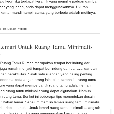
lalu kecil. jika terdapat keramik yang memiliki paduan gambar,
bar yang indah, anda dapat menggunakannya. Ukuran
g kamar mandi hampir sama, yang berbeda adalah motifnya.
&
Tips Desain Properti
Lemari Untuk Ruang Tamu Minimalis
t
s Ruang Tamu Rumah merupakan tempat berlindung dari
u juga rumah menjadi tempat berlindung dari bahaya luar dan
rian beraktivitas. Salah satu ruangan yang paling penting
nerima kedatangan orang lain, oleh karena itu ruang tamu
niture yang dapat mempercantik ruang tamu adalah lemari
mari ruang tamu minimalis yang dapat digunakan. Namun
 ruang tamu. Berikut ini beberapa tips menentukan desain
k : Bahan lemari Sebelum memilih lemari ruang tamu minimalis
i terlebih dahulu. Untuk lemari ruang tamu minimalis alangkah
uat dari kaca. Bila ingin menggunakan kayu juga bisa,