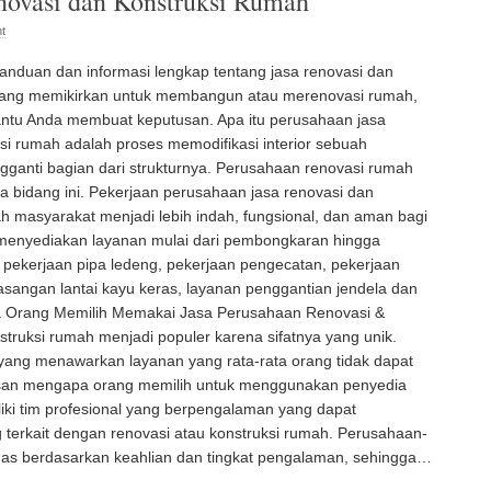
novasi dan Konstruksi Rumah
t
panduan dan informasi lengkap tentang jasa renovasi dan
sedang memikirkan untuk membangun atau merenovasi rumah,
ntu Anda membuat keputusan. Apa itu perusahaan jasa
i rumah adalah proses memodifikasi interior sebuah
nti bagian dari strukturnya. Perusahaan renovasi rumah
 bidang ini. Pekerjaan perusahaan jasa renovasi dan
 masyarakat menjadi lebih indah, fungsional, dan aman bagi
menyediakan layanan mulai dari pembongkaran hingga
pekerjaan pipa ledeng, pekerjaan pengecatan, pekerjaan
asangan lantai kayu keras, layanan penggantian jendela dan
pa Orang Memilih Memakai Jasa Perusahaan Renovasi &
truksi rumah menjadi populer karena sifatnya yang unik.
yang menawarkan layanan yang rata-rata orang tidak dapat
lasan mengapa orang memilih untuk menggunakan penyedia
iki tim profesional yang berpengalaman yang dapat
erkait dengan renovasi atau konstruksi rumah. Perusahaan-
gas berdasarkan keahlian dan tingkat pengalaman, sehingga…