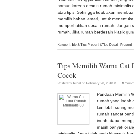
namun karena desain rumah minimalis al
atau tipis. Sehingga tidak akan membua
memilih bahan lemari, untuk menentukan
memperhatikan desain rumah. Jangan sa
rumah. Jika rumah berdesain klasik gun
Kategori :
Ide & Tips Properti
&
Tips Desain Properti
Tips Memilih Warna Cat 
Cocok
Posted by
biroid
on February 28, 2018 //
0 Comm
Panduan Memilih W
rumah yang indah d
lain lebih sering m
rumah sangat penti
indah, dapat meng
masih banyak oran
minimalis. Anda tidak perlu khawatir, be