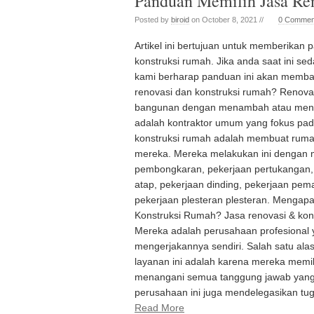
Panduan Memilih Jasa Re
Posted by
biroid
on October 8, 2021 //
0 Commen
Artikel ini bertujuan untuk memberikan 
konstruksi rumah. Jika anda saat ini 
kami berharap panduan ini akan memba
renovasi dan konstruksi rumah? Renovas
bangunan dengan menambah atau mengga
adalah kontraktor umum yang fokus pada
konstruksi rumah adalah membuat rumah
mereka. Mereka melakukan ini dengan 
pembongkaran, pekerjaan pertukangan, 
atap, pekerjaan dinding, pekerjaan pem
pekerjaan plesteran plesteran. Menga
Konstruksi Rumah? Jasa renovasi & kons
Mereka adalah perusahaan profesional 
mengerjakannya sendiri. Salah satu a
layanan ini adalah karena mereka memil
menangani semua tanggung jawab yang t
perusahaan ini juga mendelegasikan tu
Read More