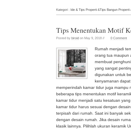
Kategori :
Ide & Tips Properti
&
Tips Bangun Properti
Tips Menentukan Motif K
Posted by
biroid
on May 9, 2018 //
0 Comment
Rumah menjadi tempa
orang tua maupun 
membuat penghunin
yang sangat pentin
digunakan untuk be
kenyamanan dapat m
memperindah kamar tidur juga mampu m
beberapa tips menentukan motif keramik
kamar tidur menjadi satu kesatuan yang
kamar tidur harus sesuai dengan desain
terpisah dari rumah. Saat ini banyak se
dengan desain rumah. Jika desain ruma
klasik lainnya. Pilihlah ukuran keramik