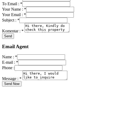
To Email :
*
Your Name :
*
Your Email :
*
Subject :
*
Komentar :
*
Email Agent
Name :
*
E-mail :
*
Phone :
Message :
*