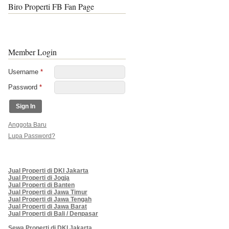
Biro Properti FB Fan Page
Member Login
Username
*
Password
*
Anggota Baru
Lupa Password?
Jual Properti di DKI Jakarta
Jual Properti di Jogja
Jual Properti di Banten
Jual Properti di Jawa Timur
Jual Properti di Jawa Tengah
Jual Properti di Jawa Barat
Jual Properti di Bali / Denpasar
Sewa Properti di DKI Jakarta