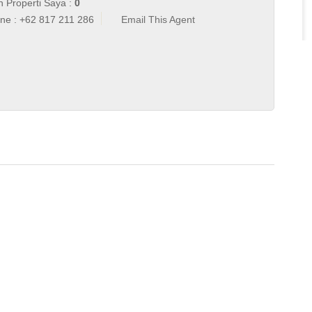
an Properti Saya :
0
ne : +62 817 211 286
Email This Agent