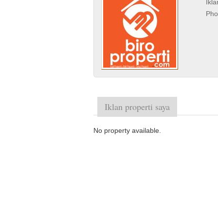
Ikl
Pho
Iklan properti saya
No property available.