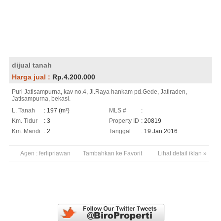
dijual tanah
Harga jual :
Rp.4.200.000
Puri Jatisampurna, kav no.4, Jl.Raya hankam pd.Gede, Jatiraden,
Jatisampurna, bekasi.
L. Tanah
: 197 (m²)
MLS #
:
Km. Tidur
: 3
Property ID
: 20819
Km. Mandi
: 2
Tanggal
: 19 Jan 2016
Agen :
ferlipriawan
Tambahkan ke Favorit
Lihat detail iklan »