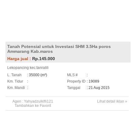
Tanah Potensial untuk Investasi SHM 3.5Ha poros
Ammarang Kab.maros
Harga jual :
Rp.145.000
Lekopancing kec.tanralili
L. Tanah
: 35000 (m²)
MLS #
:
Km. Tidur
:
Property ID
: 19089
Km. Mandi
:
Tanggal
: 21 Aug 2015
Agen :
Yahyadzulkifli121
Lihat detail iklan »
Tambahkan ke Favorit