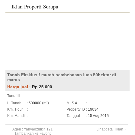
Iklan Properti Serupa
Tanah Eksklusif murah pembebasan luas 50hektar di
maros
Harga jual :
Rp.25.000
Tanralili
L. Tanah
: 500000 (m²)
MLS #
:
Km. Tidur
:
Property ID
: 19034
Km. Mandi
:
Tanggal
: 15 Aug 2015
Agen :
Yahyadzulkifli121
Lihat detail iklan »
Tambahkan ke Favorit