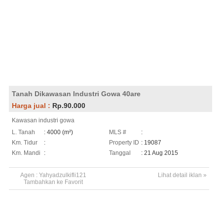
Tanah Dikawasan Industri Gowa 40are
Harga jual :
Rp.90.000
Kawasan industri gowa
L. Tanah
: 4000 (m²)
MLS #
:
Km. Tidur
:
Property ID
: 19087
Km. Mandi
:
Tanggal
: 21 Aug 2015
Agen :
Yahyadzulkifli121
Lihat detail iklan »
Tambahkan ke Favorit