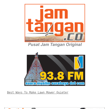
Best Ways To Make Lawn Mower Quieter