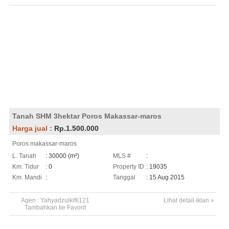
Tanah SHM 3hektar Poros Makassar-maros
Harga jual :
Rp.1.500.000
Poros makassar-maros
L. Tanah
: 30000 (m²)
MLS #
:
Km. Tidur
: 0
Property ID
: 19035
Km. Mandi
:
Tanggal
: 15 Aug 2015
Agen :
Yahyadzulkifli121
Lihat detail iklan »
Tambahkan ke Favorit