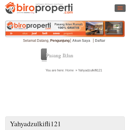
Selamat Datang,
Pengunjung
Akun Saya
Daftar
Pasang Iklan
You are here:
Home
»
Yahyadzulkifli121
Cari Properti
Yahyadzulkifli121