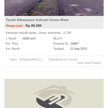
Tanah Dikawasan Industri Gowa 40are
Harga jual :
Rp.90.000
Kawasan industri gowa , Gowa, Indonesia - 11786
L.Tanah
: 4000 (m²)
MLS #
:
Km. Tidur
:
Property ID
: 19087
Km. Mandi
:
Tanggal
: 21 Aug 2015
Agen :
Yahyadzulkifli121
Tambahkan ke Favorit
View More Details