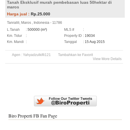
Tanah Eksklusif murah pembebasan luas 50hektar di
maros
Harga jual :
Rp.25.000
Tanralili, Maros , Indonesia - 11786
L.Tanah
: 500000 (m²)
MLS #
:
Km. Tidur
:
Property ID
: 19034
Km. Mandi
:
Tanggal
: 15 Aug 2015
Agen :
Yahyadzulkifli121
Tambahkan ke Favorit
View More Details
Biro Properti FB Fan Page