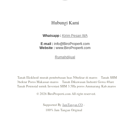
Hubungi Kami
Whatsapp :
Kirim Pesan WA
E-mail :
info@BiroProperti.com
Website :
www.BiroProperti.com
Rumahdijual
Tanah Eksklusif murah pembebasan luas 50hektar di maros
Tanah SHM
3hektar Poros Makassar-maros
Tanah Dikawasan Industri Gowa 40are
Tanah Potensial untuk Investasi SHM 3.5Ha poros Ammarang Kab.maros
© 2026 BiroProperti.com All right reserved.
Supported By
JamTangan.CO
-
100% Jam Tangan Original