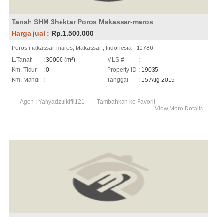
Tanah SHM 3hektar Poros Makassar-maros
Harga jual :
Rp.1.500.000
Poros makassar-maros, Makassar , Indonesia - 11786
L.Tanah
: 30000 (m²)
MLS #
:
Km. Tidur
: 0
Property ID
: 19035
Km. Mandi
:
Tanggal
: 15 Aug 2015
Agen :
Yahyadzulkifli121
Tambahkan ke Favorit
View More Details