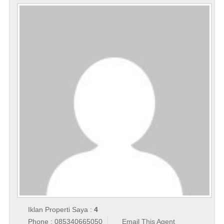
Iklan Properti Saya :
4
Phone : 085340665050
Email This Agent