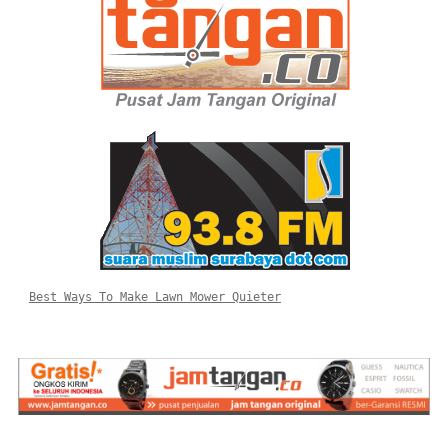
Best Ways To Make Lawn Mower Quieter