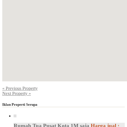
« Previous Property
Next Property »
Iklan Properti Serupa
Rumah Tua Pusat Kota 1M saja
Harga jual :