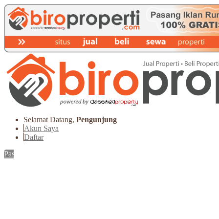
Selamat Datang,
Pengunjung
Akun Saya
Daftar
Pasang Iklan
Home
PROPERTI Syariah
Lihat Iklan Properti Terbaru
Ide & Tips Properti
FAQs
Kontak & Bantuan