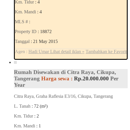
Km. Tidur
: 4
Km. Mandi
: 4
MLS #
:
Property ID
: 18872
Tanggal
: 21 May 2015
Agen :
Hadi Umar
Lihat detail iklan »
Tambahkan ke Favorit
Rumah Disewakan di Citra Raya, Cikupa,
Tangerang
Harga sewa :
Rp.20.000.000
Per
Year
Citra Raya, Graha Raflesia E3/16, Cikupa, Tangerang
L. Tanah
: 72 (m²)
Km. Tidur
: 2
Km. Mandi
: 1