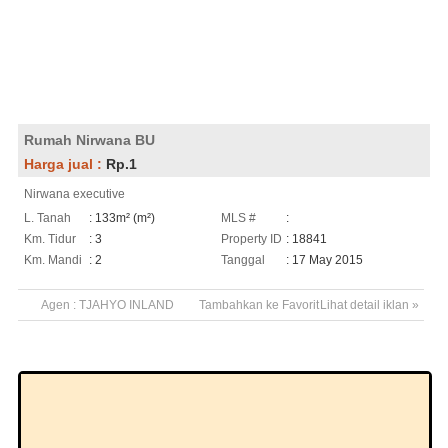
Rumah Nirwana BU
Harga jual :
Rp.1
Nirwana executive
L. Tanah
: 133m² (m²)
MLS #
:
Km. Tidur
: 3
Property ID
: 18841
Km. Mandi
: 2
Tanggal
: 17 May 2015
Agen :
TJAHYO INLAND
Tambahkan ke Favorit
Lihat detail iklan »