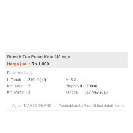
Rumah Tua Pusat Kota 1M saja
Harga jual :
Rp.1.000
Pacar kembang
L. Tanah
: 210m² (m²)
MLS #
:
Km. Tidur
: 7
Property ID
: 18836
Km. Mandi
: 3
Tanggal
: 17 May 2015
Agen :
TJAHYO INLAND
Tambahkan ke Favorit
Lihat detail iklan »