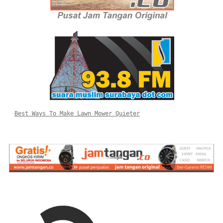
Best Ways To Make Lawn Mower Quieter