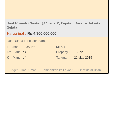
Jual Rumah Cluster @ Siaga 2, Pejaten Barat – Jakarta
Selatan
Harga jual :
Rp.4.900.000.000
Jalan Siaga II, Pejaten Barat
L. Tanah
: 230 (m²)
MLS #
:
Km. Tidur
: 4
Property ID
: 18872
Km. Mandi
: 4
Tanggal
: 21 May 2015
Agen :
Hadi Umar
Tambahkan ke Favorit
Lihat detail iklan »