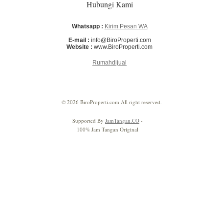
Hubungi Kami
Whatsapp :
Kirim Pesan WA
E-mail :
info@BiroProperti.com
Website :
www.BiroProperti.com
Rumahdijual
© 2026 BiroProperti.com All right reserved.
Supported By
JamTangan.CO
-
100% Jam Tangan Original