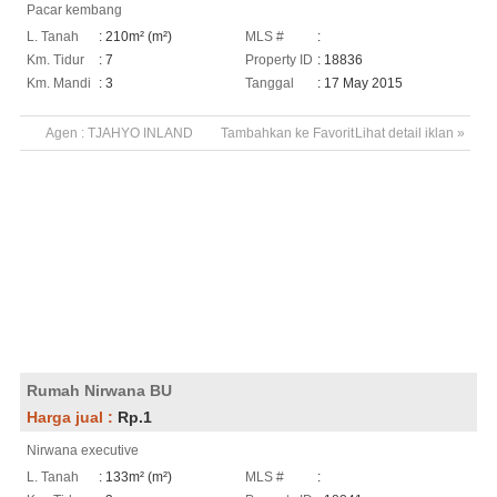
Pacar kembang
L. Tanah
: 210m² (m²)
MLS #
:
Km. Tidur
: 7
Property ID
: 18836
Km. Mandi
: 3
Tanggal
: 17 May 2015
Agen :
TJAHYO INLAND
Tambahkan ke Favorit
Lihat detail iklan »
Rumah Nirwana BU
Harga jual :
Rp.1
Nirwana executive
L. Tanah
: 133m² (m²)
MLS #
: