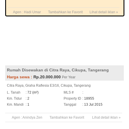
Agen :
Hadi Umar
Tambahkan ke Favorit
Lihat detail iklan »
Rumah Disewakan di Citra Raya, Cikupa, Tangerang
Harga sewa :
Rp.20.000.000
Per Year
Citra Raya, Graha Raflesia E3/16, Cikupa, Tangerang
L. Tanah
: 72 (m²)
MLS #
:
Km. Tidur
: 2
Property ID
: 18955
Km. Mandi
: 1
Tanggal
: 13 Jul 2015
Agen :
Anindya Zen
Tambahkan ke Favorit
Lihat detail iklan »