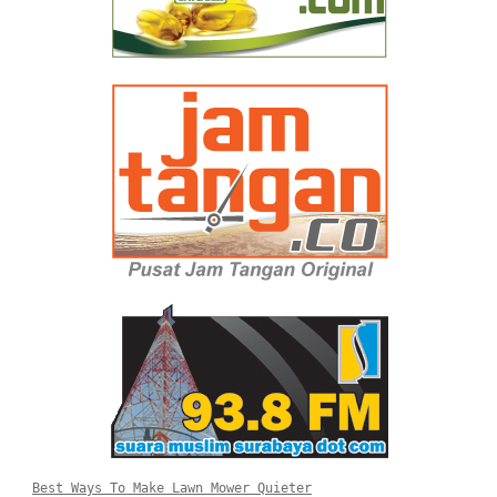
Best Ways To Make Lawn Mower Quieter