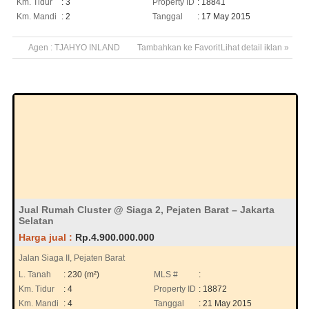
Km. Tidur
: 3
Property ID
: 18841
Km. Mandi
: 2
Tanggal
: 17 May 2015
Agen :
TJAHYO INLAND
Tambahkan ke Favorit
Lihat detail iklan »
Jual Rumah Cluster @ Siaga 2, Pejaten Barat – Jakarta
Selatan
Harga jual :
Rp.4.900.000.000
Jalan Siaga II, Pejaten Barat
L. Tanah
: 230 (m²)
MLS #
:
Km. Tidur
: 4
Property ID
: 18872
Km. Mandi
: 4
Tanggal
: 21 May 2015