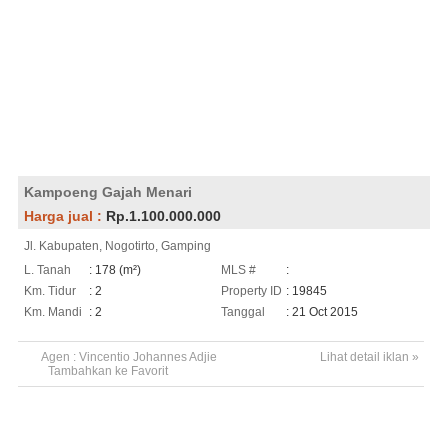
Kampoeng Gajah Menari
Harga jual :
Rp.1.100.000.000
Jl. Kabupaten, Nogotirto, Gamping
L. Tanah
: 178 (m²)
MLS #
:
Km. Tidur
: 2
Property ID
: 19845
Km. Mandi
: 2
Tanggal
: 21 Oct 2015
Agen :
Vincentio Johannes Adjie
Lihat detail iklan »
Tambahkan ke Favorit