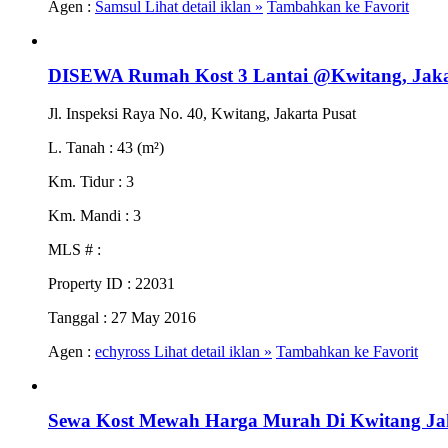
Agen :
Samsul
Lihat detail iklan »
Tambahkan ke Favorit
DISEWA Rumah Kost 3 Lantai @Kwitang, Jaka
Jl. Inspeksi Raya No. 40, Kwitang, Jakarta Pusat
L. Tanah
: 43 (m²)
Km. Tidur
: 3
Km. Mandi
: 3
MLS #
:
Property ID
: 22031
Tanggal
: 27 May 2016
Agen :
echyross
Lihat detail iklan »
Tambahkan ke Favorit
Sewa Kost Mewah Harga Murah Di Kwitang Ja