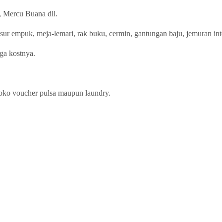
Mercu Buana dll.
ur empuk, meja-lemari, rak buku, cermin, gantungan baju, jemuran inte
aga kostnya.
toko voucher pulsa maupun laundry.