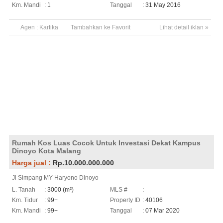
Km. Mandi
: 1
Tanggal
: 31 May 2016
Agen :
Kartika
Tambahkan ke Favorit
Lihat detail iklan »
Rumah Kos Luas Cocok Untuk Investasi Dekat Kampus
Dinoyo Kota Malang
Harga jual :
Rp.10.000.000.000
Jl Simpang MY Haryono Dinoyo
L. Tanah
: 3000 (m²)
MLS #
:
Km. Tidur
: 99+
Property ID
: 40106
Km. Mandi
: 99+
Tanggal
: 07 Mar 2020