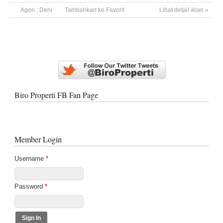
Agen :
Deni
Tambahkan ke Favorit
Lihat detail iklan »
Biro Properti FB Fan Page
Member Login
Username
*
Password
*