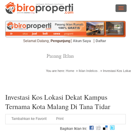
Selamat Datang,
Pengunjung
Akun Saya
Daftar
Pasang Iklan
You are here:
Home
»
Iklan Indekos
. »
Investasi Kos Loka
Cari Properti
Investasi Kos Lokasi Dekat Kampus
Ternama Kota Malang Di Tana Tidar
Tambahkan ke Favorit
Print
Bagikan Iklan Ini: