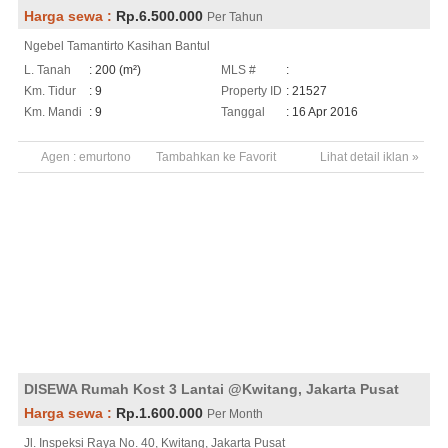
Harga sewa :
Rp.6.500.000
Per Tahun
Ngebel Tamantirto Kasihan Bantul
L. Tanah
: 200 (m²)
MLS #
:
Km. Tidur
: 9
Property ID
: 21527
Km. Mandi
: 9
Tanggal
: 16 Apr 2016
Agen :
emurtono
Tambahkan ke Favorit
Lihat detail iklan »
DISEWA Rumah Kost 3 Lantai @Kwitang, Jakarta Pusat
Harga sewa :
Rp.1.600.000
Per Month
Jl. Inspeksi Raya No. 40, Kwitang, Jakarta Pusat