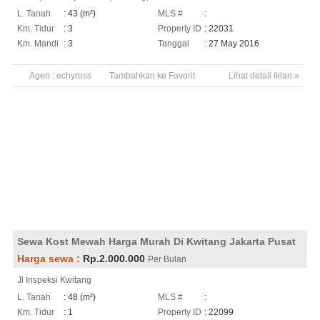
L. Tanah
: 43 (m²)
MLS #
:
Km. Tidur
: 3
Property ID
: 22031
Km. Mandi
: 3
Tanggal
: 27 May 2016
Agen :
echyross
Tambahkan ke Favorit
Lihat detail iklan »
Sewa Kost Mewah Harga Murah Di Kwitang Jakarta Pusat
Harga sewa :
Rp.2.000.000
Per Bulan
Jl Inspeksi Kwitang
L. Tanah
: 48 (m²)
MLS #
:
Km. Tidur
: 1
Property ID
: 22099