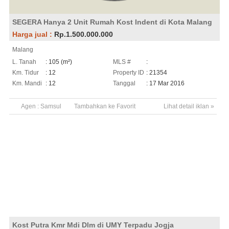
SEGERA Hanya 2 Unit Rumah Kost Indent di Kota Malang
Harga jual :
Rp.1.500.000.000
Malang
L. Tanah
: 105 (m²)
MLS #
:
Km. Tidur
: 12
Property ID
: 21354
Km. Mandi
: 12
Tanggal
: 17 Mar 2016
Agen :
Samsul
Tambahkan ke Favorit
Lihat detail iklan »
Kost Putra Kmr Mdi Dlm di UMY Terpadu Jogja