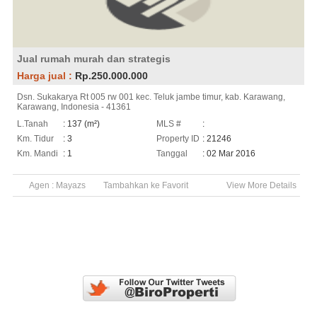
Jual rumah murah dan strategis
Harga jual :
Rp.250.000.000
Dsn. Sukakarya Rt 005 rw 001 kec. Teluk jambe timur, kab. Karawang,
Karawang, Indonesia - 41361
L.Tanah
: 137 (m²)
MLS #
:
Km. Tidur
: 3
Property ID
: 21246
Km. Mandi
: 1
Tanggal
: 02 Mar 2016
Agen :
Mayazs
Tambahkan ke Favorit
View More Details