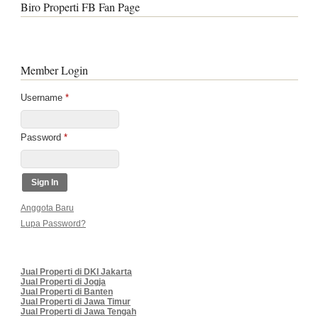
Biro Properti FB Fan Page
Member Login
Username
*
Password
*
Anggota Baru
Lupa Password?
Jual Properti di DKI Jakarta
Jual Properti di Jogja
Jual Properti di Banten
Jual Properti di Jawa Timur
Jual Properti di Jawa Tengah