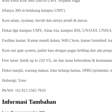
Kost Putra Kmr Mdi Dlm di UMY Terpadu Jogja
(Hanya 300 m belakang kampus UMY)
Kost aman, nyaman, bersih dan airnya jernih & lancar.
Dekat dgn kampus UMY, Alma Ata, kampus BSI, UNJANI, UNISA, 
Fasilitas kamar: Kamar mandi dalam, Wifi Cleon, kamar furnished: kas
Kost one gate system, parkir luas dengan pagar keliling dan ada penj
Free iuran: listrik up to 220 VA, air dan iuran kebersihan & keamanan
Deket masjid, warung makan, toko belanja harian, SPBU/pertamini, 
Hubungi: Tono
Ph/WA +62 813 2565 7810
Informasi Tambahan