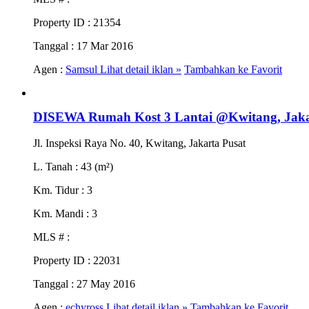
Property ID
: 21354
Tanggal
: 17 Mar 2016
Agen :
Samsul
Lihat detail iklan »
Tambahkan ke Favorit
DISEWA Rumah Kost 3 Lantai @Kwitang, Jaka
Jl. Inspeksi Raya No. 40, Kwitang, Jakarta Pusat
L. Tanah
: 43 (m²)
Km. Tidur
: 3
Km. Mandi
: 3
MLS #
:
Property ID
: 22031
Tanggal
: 27 May 2016
Agen :
echyross
Lihat detail iklan »
Tambahkan ke Favorit