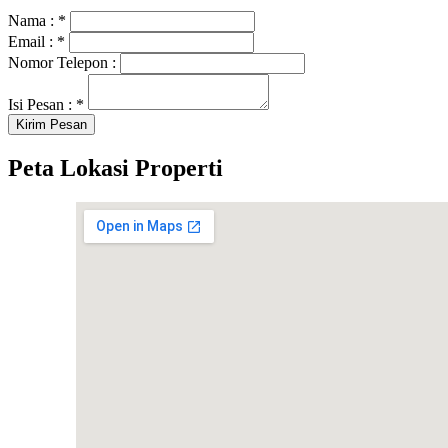
Nama :
*
Email :
*
Nomor Telepon :
Isi Pesan :
*
Peta Lokasi Properti