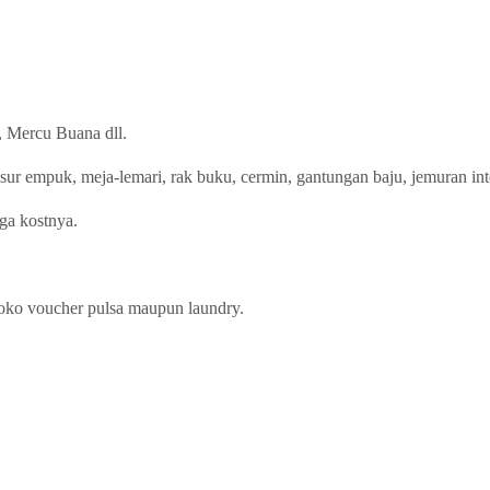
Mercu Buana dll.
ur empuk, meja-lemari, rak buku, cermin, gantungan baju, jemuran inte
aga kostnya.
toko voucher pulsa maupun laundry.