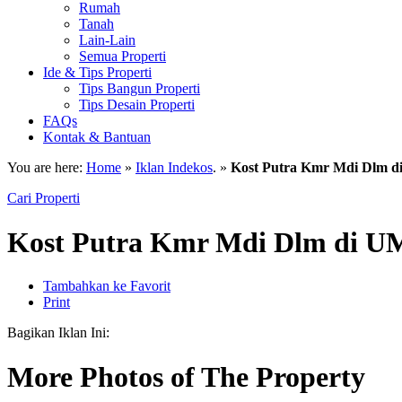
Rumah
Tanah
Lain-Lain
Semua Properti
Ide & Tips Properti
Tips Bangun Properti
Tips Desain Properti
FAQs
Kontak & Bantuan
You are here:
Home
»
Iklan Indekos
. »
Kost Putra Kmr Mdi Dlm d
Cari Properti
Kost Putra Kmr Mdi Dlm di U
Tambahkan ke Favorit
Print
Bagikan Iklan Ini:
More Photos of The Property