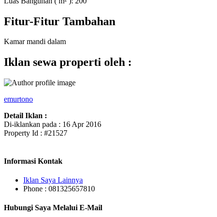
Luas Bangunan ( m² ):
200
Fitur-Fitur Tambahan
Kamar mandi dalam
Iklan sewa properti oleh :
emurtono
Detail Iklan :
Di-iklankan pada : 16 Apr 2016
Property Id : #21527
Informasi Kontak
Iklan Saya Lainnya
Phone : 081325657810
Hubungi Saya Melalui E-Mail