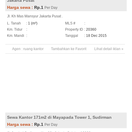
Jakarta Pusat
Harga sewa :
Rp.1
Per Day
Jl. Kh Mas Mansyur Jakarta Pusat .
L. Tanah
: 1 (m²)
MLS #
:
Km. Tidur
:
Property ID
: 20360
Km. Mandi
:
Tanggal
: 18 Dec 2015
Agen :
ruang kantor
Tambahkan ke Favorit
Lihat detail iklan »
Sewa Kantor 171m2 di Mayapada Tower 1, Sudirman
Harga sewa :
Rp.1
Per Day