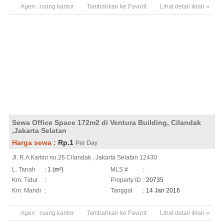
Agen :
ruang kantor
Tambahkan ke Favorit
Lihat detail iklan »
Sewa Office Space 172m2 di Ventura Building, Cilandak
,Jakarta Selatan
Harga sewa :
Rp.1
Per Day
Jl. R.A Kartini no.26 Cilandak , Jakarta Selatan 12430
L. Tanah
: 1 (m²)
MLS #
:
Km. Tidur
:
Property ID
: 20735
Km. Mandi
:
Tanggal
: 14 Jan 2016
Agen :
ruang kantor
Tambahkan ke Favorit
Lihat detail iklan »