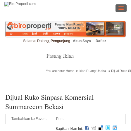
Selamat Datang,
Pengunjung
Akun Saya
Daftar
Pasang Iklan
You are here:
Home
»
Iklan Ruang Usaha
. »
Dijual Ruko 
Cari Properti
Dijual Ruko Sinpasa Komersial
Summarecon Bekasi
Tambahkan ke Favorit
Print
Bagikan Iklan Ini: