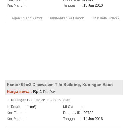
Km. Mandi
:
Tanggal
: 13 Jan 2016
Agen :
ruang kantor
Tambahkan ke Favorit
Lihat detail iklan »
Kantor 99m2 Disewakan Tifa Building, Kuningan Barat
Harga sewa :
Rp.1
Per Day
Jl. Kuningan Barat no.26 Jakarta Selatan.
L. Tanah
: 1 (m²)
MLS #
:
Km. Tidur
:
Property ID
: 20732
Km. Mandi
:
Tanggal
: 14 Jan 2016