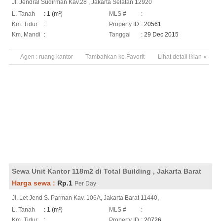
Jl. Jendral Sudirman Kav.28 , Jakarta Selatan 12920
L. Tanah
: 1 (m²)
MLS #
:
Km. Tidur
:
Property ID
: 20561
Km. Mandi
:
Tanggal
: 29 Dec 2015
Agen :
ruang kantor
Tambahkan ke Favorit
Lihat detail iklan »
Sewa Unit Kantor 118m2 di Total Building , Jakarta Barat
Harga sewa :
Rp.1
Per Day
Jl. Let Jend S. Parman Kav. 106A, Jakarta Barat 11440,
L. Tanah
: 1 (m²)
MLS #
:
Km. Tidur
:
Property ID
: 20726