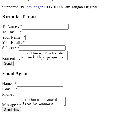
Supported By
JamTangan.CO
- 100% Jam Tangan Original
Kirim ke Teman
To Name :
*
To Email :
*
Your Name :
*
Your Email :
*
Subject :
*
Komentar :
*
Email Agent
Name :
*
E-mail :
*
Phone :
Message :
*