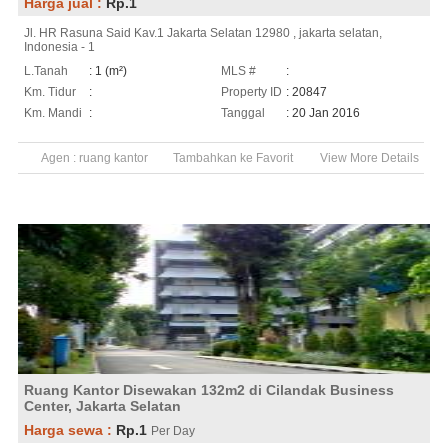
Harga jual :
Rp.1
Jl. HR Rasuna Said Kav.1 Jakarta Selatan 12980 , jakarta selatan,
Indonesia - 1
L.Tanah
: 1 (m²)
MLS #
:
Km. Tidur
:
Property ID
: 20847
Km. Mandi
:
Tanggal
: 20 Jan 2016
Agen :
ruang kantor
Tambahkan ke Favorit
View More Details
Ruang Kantor Disewakan 132m2 di Cilandak Business
Center, Jakarta Selatan
Harga sewa :
Rp.1
Per Day