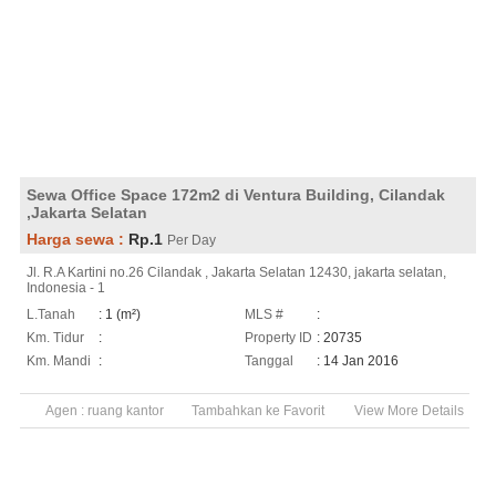
Sewa Office Space 172m2 di Ventura Building, Cilandak
,Jakarta Selatan
Harga sewa :
Rp.1
Per Day
Jl. R.A Kartini no.26 Cilandak , Jakarta Selatan 12430, jakarta selatan,
Indonesia - 1
L.Tanah
: 1 (m²)
MLS #
:
Km. Tidur
:
Property ID
: 20735
Km. Mandi
:
Tanggal
: 14 Jan 2016
Agen :
ruang kantor
Tambahkan ke Favorit
View More Details