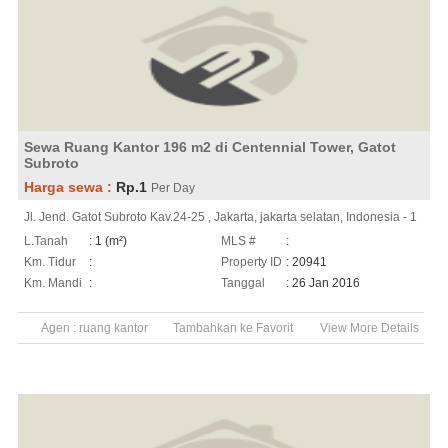
Sewa Ruang Kantor 196 m2 di Centennial Tower, Gatot
Subroto
Harga sewa :
Rp.1
Per Day
Jl. Jend. Gatot Subroto Kav.24-25 , Jakarta, jakarta selatan, Indonesia - 1
L.Tanah
: 1 (m²)
MLS #
:
Km. Tidur
:
Property ID
: 20941
Km. Mandi
:
Tanggal
: 26 Jan 2016
Agen :
ruang kantor
Tambahkan ke Favorit
View More Details