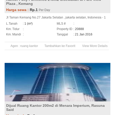
Plaza , Kemang
Harga sewa :
Rp.1
Per Day
Jl Taman Kemang No.27 Jakarta Selatan , jakarta selatan, Indonesia - 1
L.Tanah
: 1 (m²)
MLS #
:
Km. Tidur
:
Property ID
: 20888
Km. Mandi
:
Tanggal
: 21 Jan 2016
Agen :
ruang kantor
Tambahkan ke Favorit
View More Details
Dijual Ruang Kantor 200m2 di Menara Imperium, Rasuna
Said