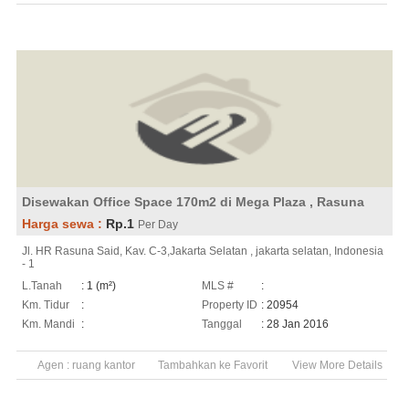
Disewakan Office Space 170m2 di Mega Plaza , Rasuna
Harga sewa :
Rp.1
Per Day
Jl. HR Rasuna Said, Kav. C-3,Jakarta Selatan , jakarta selatan, Indonesia
- 1
L.Tanah
: 1 (m²)
MLS #
:
Km. Tidur
:
Property ID
: 20954
Km. Mandi
:
Tanggal
: 28 Jan 2016
Agen :
ruang kantor
Tambahkan ke Favorit
View More Details