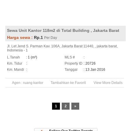
Sewa Unit Kantor 118m2 di Total Building , Jakarta Barat
Harga sewa :
Rp.1
Per Day
Jl. Let Jend S. Parman Kav. 106A, Jakarta Barat 11440, , jakarta barat,
Indonesia - 1
L.Tanah
: 1 (m²)
MLS #
:
Km. Tidur
:
Property ID
: 20726
Km. Mandi
:
Tanggal
: 13 Jan 2016
Agen :
ruang kantor
Tambahkan ke Favorit
View More Details
1
2
»