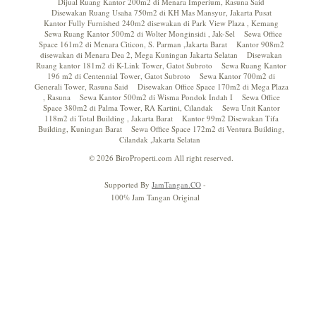
Dijual Ruang Kantor 200m2 di Menara Imperium, Rasuna Said
Disewakan Ruang Usaha 750m2 di KH Mas Mansyur, Jakarta Pusat
Kantor Fully Furnished 240m2 disewakan di Park View Plaza , Kemang
Sewa Ruang Kantor 500m2 di Wolter Monginsidi , Jak-Sel
Sewa Office
Space 161m2 di Menara Citicon, S. Parman ,Jakarta Barat
Kantor 908m2
disewakan di Menara Dea 2, Mega Kuningan Jakarta Selatan
Disewakan
Ruang kantor 181m2 di K-Link Tower, Gatot Subroto
Sewa Ruang Kantor
196 m2 di Centennial Tower, Gatot Subroto
Sewa Kantor 700m2 di
Generali Tower, Rasuna Said
Disewakan Office Space 170m2 di Mega Plaza
, Rasuna
Sewa Kantor 500m2 di Wisma Pondok Indah I
Sewa Office
Space 380m2 di Palma Tower, RA Kartini, Cilandak
Sewa Unit Kantor
118m2 di Total Building , Jakarta Barat
Kantor 99m2 Disewakan Tifa
Building, Kuningan Barat
Sewa Office Space 172m2 di Ventura Building,
Cilandak ,Jakarta Selatan
© 2026 BiroProperti.com All right reserved.
Supported By
JamTangan.CO
-
100% Jam Tangan Original