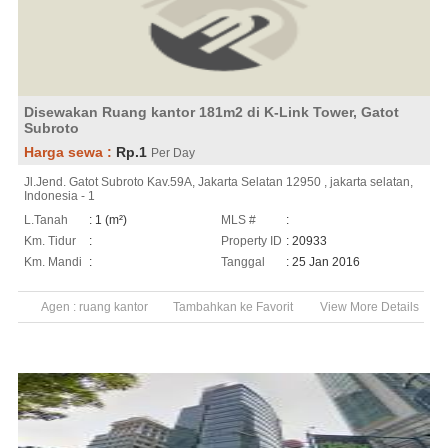
Disewakan Ruang kantor 181m2 di K-Link Tower, Gatot
Subroto
Harga sewa :
Rp.1
Per Day
Jl.Jend. Gatot Subroto Kav.59A, Jakarta Selatan 12950 , jakarta selatan,
Indonesia - 1
L.Tanah
: 1 (m²)
MLS #
:
Km. Tidur
:
Property ID
: 20933
Km. Mandi
:
Tanggal
: 25 Jan 2016
Agen :
ruang kantor
Tambahkan ke Favorit
View More Details