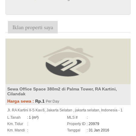
Iklan properti saya
Sewa Office Space 380m2 di Palma Tower, RA Kartini,
Cilandak
Harga sewa :
Rp.1
Per Day
Jl. RA Kartini II-S Kav.6, Jakarta Selatan , jakarta selatan, Indonesia - 1
L.Tanah
: 1 (m²)
MLS #
:
Km. Tidur
:
Property ID
: 20979
Km. Mandi
:
Tanggal
: 31 Jan 2016