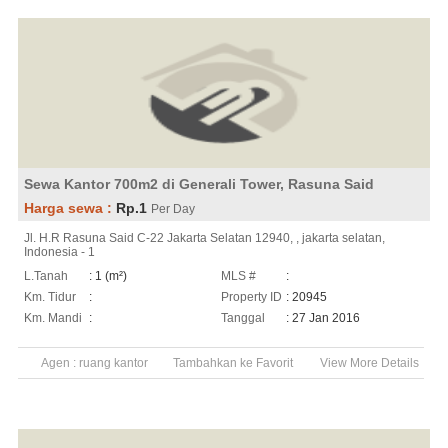
Sewa Kantor 700m2 di Generali Tower, Rasuna Said
Harga sewa :
Rp.1
Per Day
Jl. H.R Rasuna Said C-22 Jakarta Selatan 12940, , jakarta selatan,
Indonesia - 1
L.Tanah
: 1 (m²)
MLS #
:
Km. Tidur
:
Property ID
: 20945
Km. Mandi
:
Tanggal
: 27 Jan 2016
Agen :
ruang kantor
Tambahkan ke Favorit
View More Details