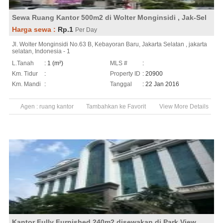
Sewa Ruang Kantor 500m2 di Wolter Monginsidi , Jak-Sel
Harga sewa :
Rp.1
Per Day
Jl. Wolter Monginsidi No.63 B, Kebayoran Baru, Jakarta Selatan , jakarta
selatan, Indonesia - 1
L.Tanah
: 1 (m²)
MLS #
:
Km. Tidur
:
Property ID
: 20900
Km. Mandi
:
Tanggal
: 22 Jan 2016
Agen :
ruang kantor
Tambahkan ke Favorit
View More Details
Kantor Fully Furnished 240m2 disewakan di Park View