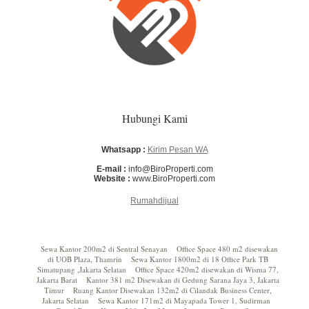
Hubungi Kami
Whatsapp :
Kirim Pesan WA
E-mail :
info@BiroProperti.com
Website :
www.BiroProperti.com
Rumahdijual
Sewa Kantor 200m2 di Sentral Senayan
Office Space 480 m2 disewakan
di UOB Plaza, Thamrin
Sewa Kantor 1800m2 di 18 Office Park TB
Simatupang ,Jakarta Selatan
Office Space 420m2 disewakan di Wisma 77,
Jakarta Barat
Kantor 381 m2 Disewakan di Gedung Sarana Jaya 3, Jakarta
Timur
Ruang Kantor Disewakan 132m2 di Cilandak Business Center,
Jakarta Selatan
Sewa Kantor 171m2 di Mayapada Tower 1, Sudirman