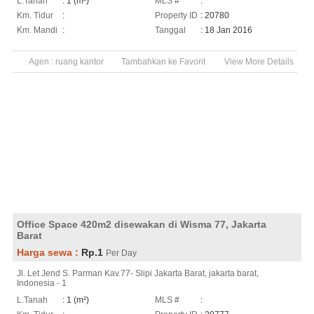
L.Tanah
: 1 (m²)
MLS #
:
Km. Tidur
:
Property ID
: 20780
Km. Mandi
:
Tanggal
: 18 Jan 2016
Agen :
ruang kantor
Tambahkan ke Favorit
View More Details
Office Space 420m2 disewakan di Wisma 77, Jakarta
Barat
Harga sewa :
Rp.1
Per Day
Jl. Let Jend S. Parman Kav.77- Slipi Jakarta Barat, jakarta barat,
Indonesia - 1
L.Tanah
: 1 (m²)
MLS #
: