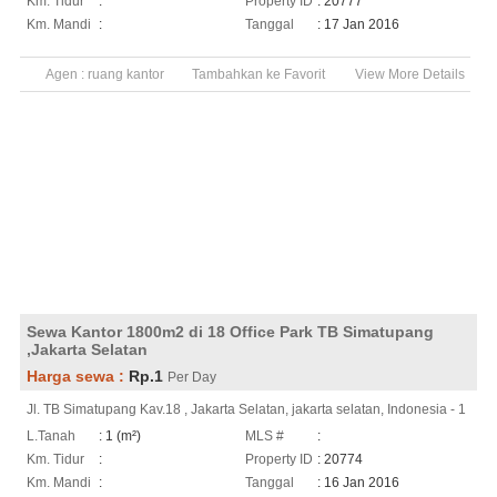
Km. Tidur
:
Property ID
: 20777
Km. Mandi
:
Tanggal
: 17 Jan 2016
Agen :
ruang kantor
Tambahkan ke Favorit
View More Details
Sewa Kantor 1800m2 di 18 Office Park TB Simatupang
,Jakarta Selatan
Harga sewa :
Rp.1
Per Day
Jl. TB Simatupang Kav.18 , Jakarta Selatan, jakarta selatan, Indonesia - 1
L.Tanah
: 1 (m²)
MLS #
:
Km. Tidur
:
Property ID
: 20774
Km. Mandi
:
Tanggal
: 16 Jan 2016