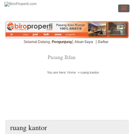
Selamat Datang,
Pengunjung
Akun Saya
Daftar
Pasang Iklan
You are here:
Home
»
ruang kantor
Cari Properti
ruang kantor