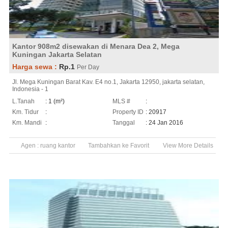
Kantor 908m2 disewakan di Menara Dea 2, Mega
Kuningan Jakarta Selatan
Harga sewa :
Rp.1
Per Day
Jl. Mega Kuningan Barat Kav. E4 no.1, Jakarta 12950, jakarta selatan,
Indonesia - 1
L.Tanah
: 1 (m²)
MLS #
:
Km. Tidur
:
Property ID
: 20917
Km. Mandi
:
Tanggal
: 24 Jan 2016
Agen :
ruang kantor
Tambahkan ke Favorit
View More Details