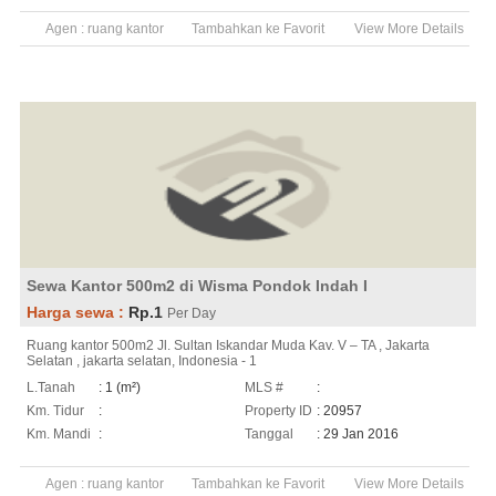
Agen :
ruang kantor
Tambahkan ke Favorit
View More Details
Sewa Kantor 500m2 di Wisma Pondok Indah I
Harga sewa :
Rp.1
Per Day
Ruang kantor 500m2 Jl. Sultan Iskandar Muda Kav. V – TA , Jakarta
Selatan , jakarta selatan, Indonesia - 1
L.Tanah
: 1 (m²)
MLS #
:
Km. Tidur
:
Property ID
: 20957
Km. Mandi
:
Tanggal
: 29 Jan 2016
Agen :
ruang kantor
Tambahkan ke Favorit
View More Details