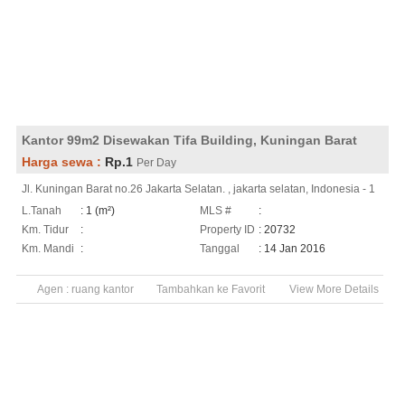
Kantor 99m2 Disewakan Tifa Building, Kuningan Barat
Harga sewa :
Rp.1
Per Day
Jl. Kuningan Barat no.26 Jakarta Selatan. , jakarta selatan, Indonesia - 1
L.Tanah
: 1 (m²)
MLS #
:
Km. Tidur
:
Property ID
: 20732
Km. Mandi
:
Tanggal
: 14 Jan 2016
Agen :
ruang kantor
Tambahkan ke Favorit
View More Details