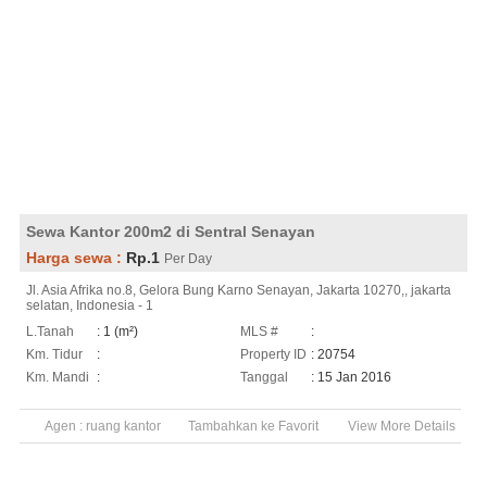
Sewa Kantor 200m2 di Sentral Senayan
Harga sewa :
Rp.1
Per Day
Jl. Asia Afrika no.8, Gelora Bung Karno Senayan, Jakarta 10270,, jakarta
selatan, Indonesia - 1
L.Tanah
: 1 (m²)
MLS #
:
Km. Tidur
:
Property ID
: 20754
Km. Mandi
:
Tanggal
: 15 Jan 2016
Agen :
ruang kantor
Tambahkan ke Favorit
View More Details