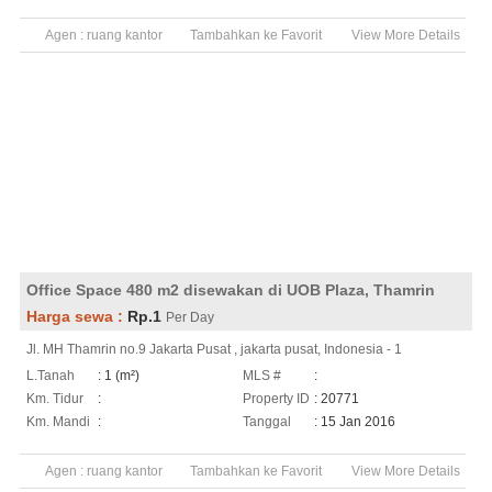
Agen :
ruang kantor
Tambahkan ke Favorit
View More Details
Office Space 480 m2 disewakan di UOB Plaza, Thamrin
Harga sewa :
Rp.1
Per Day
Jl. MH Thamrin no.9 Jakarta Pusat , jakarta pusat, Indonesia - 1
L.Tanah
: 1 (m²)
MLS #
:
Km. Tidur
:
Property ID
: 20771
Km. Mandi
:
Tanggal
: 15 Jan 2016
Agen :
ruang kantor
Tambahkan ke Favorit
View More Details