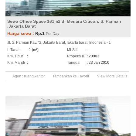
Sewa Office Space 161m2 di Menara Citicon, S. Parman
,Jakarta Barat
Harga sewa :
Rp.1
Per Day
Jl. S. Parman Kav.72, Jakarta Barat, jakarta barat, Indonesia - 1
L.Tanah
: 1 (m²)
MLS #
:
Km. Tidur
:
Property ID
: 20903
Km. Mandi
:
Tanggal
: 23 Jan 2016
Agen :
ruang kantor
Tambahkan ke Favorit
View More Details