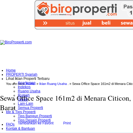
Home
PROPERTI Syariah
Lihat Iklan Properti Terbaru
Apartemen
You are here:
Home
»
Iklan Ruang Usaha
. »
Sewa Office Space 161m2 di Menara Citic
Indekos
Ruang Usaha
Sewa Office Space 161m2 di Menara Citicon, 
Rumah
Tanah
Lain-Lain
Barat
Semua Properti
Ide & Tips Properti
Tips Bangun Properti
Tips Desain Properti
Tambahkan ke Favorit
Print
FAQs
Kontak & Bantuan