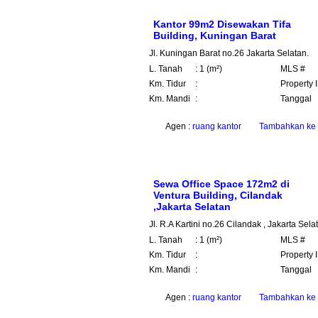
Kantor 99m2 Disewakan Tifa
Building, Kuningan Barat
Jl. Kuningan Barat no.26 Jakarta Selatan.
L. Tanah
: 1 (m²)
MLS #
Km. Tidur
:
Property 
Km. Mandi
:
Tanggal
Agen :
ruang kantor
Tambahkan ke 
Sewa Office Space 172m2 di
Ventura Building, Cilandak
,Jakarta Selatan
Jl. R.A Kartini no.26 Cilandak , Jakarta Sel
L. Tanah
: 1 (m²)
MLS #
Km. Tidur
:
Property 
Km. Mandi
:
Tanggal
Agen :
ruang kantor
Tambahkan ke 