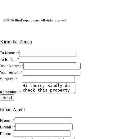
© 2026 BiroProperti.com All right reserved.
Kirim ke Teman
To Name :
*
To Email :
*
Your Name :
*
Your Email :
*
Subject :
*
Komentar :
*
Email Agent
Name :
*
E-mail :
*
Phone :