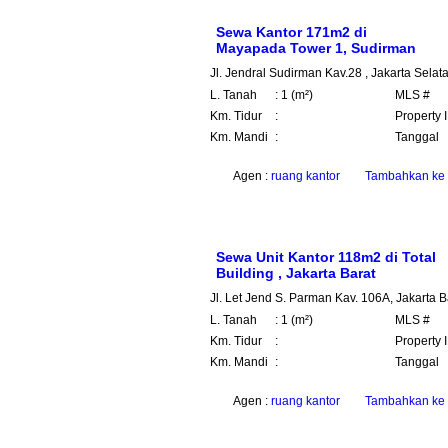
Sewa Kantor 171m2 di
Mayapada Tower 1, Sudirman
Jl. Jendral Sudirman Kav.28 , Jakarta Sela
L. Tanah
: 1 (m²)
MLS #
Km. Tidur
:
Property 
Km. Mandi
:
Tanggal
Agen :
ruang kantor
Tambahkan ke 
Sewa Unit Kantor 118m2 di Total
Building , Jakarta Barat
Jl. Let Jend S. Parman Kav. 106A, Jakarta B
L. Tanah
: 1 (m²)
MLS #
Km. Tidur
:
Property 
Km. Mandi
:
Tanggal
Agen :
ruang kantor
Tambahkan ke 