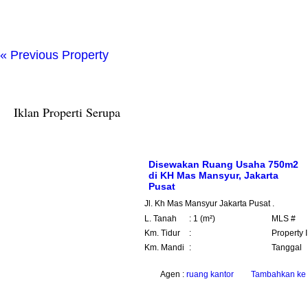
« Previous Property
Iklan Properti Serupa
Disewakan Ruang Usaha 750m2
di KH Mas Mansyur, Jakarta
Pusat
Jl. Kh Mas Mansyur Jakarta Pusat .
L. Tanah
: 1 (m²)
MLS #
Km. Tidur
:
Property 
Km. Mandi
:
Tanggal
Agen :
ruang kantor
Tambahkan ke 