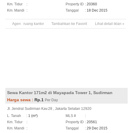
Km. Tidur
:
Property ID
: 20360
Km. Mandi
:
Tanggal
: 18 Dec 2015
Agen :
ruang kantor
Tambahkan ke Favorit
Lihat detail iklan »
Sewa Kantor 171m2 di Mayapada Tower 1, Sudirman
Harga sewa :
Rp.1
Per Day
Jl. Jendral Sudirman Kav.28 , Jakarta Selatan 12920
L. Tanah
: 1 (m²)
MLS #
:
Km. Tidur
:
Property ID
: 20561
Km. Mandi
:
Tanggal
: 29 Dec 2015