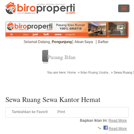
Selamat Datang,
Pengunjung
Akun Saya
Daftar
Pasang Iklan
You are here:
Home
»
Iklan Ruang Usaha
. »
Sewa Ruang 
Cari Properti
Sewa Ruang Sewa Kantor Hemat
Tambahkan ke Favorit
Print
Bagikan Iklan Ini:
Read More
">
Read More