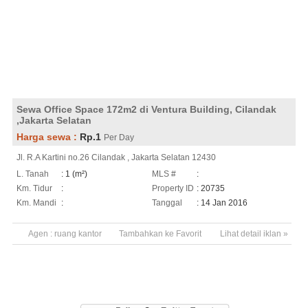
Sewa Office Space 172m2 di Ventura Building, Cilandak
,Jakarta Selatan
Harga sewa :
Rp.1
Per Day
Jl. R.A Kartini no.26 Cilandak , Jakarta Selatan 12430
L. Tanah
: 1 (m²)
MLS #
:
Km. Tidur
:
Property ID
: 20735
Km. Mandi
:
Tanggal
: 14 Jan 2016
Agen :
ruang kantor
Tambahkan ke Favorit
Lihat detail iklan »