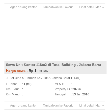
Agen :
ruang kantor
Tambahkan ke Favorit
Lihat detail iklan »
Sewa Unit Kantor 118m2 di Total Building , Jakarta Barat
Harga sewa :
Rp.1
Per Day
Jl. Let Jend S. Parman Kav. 106A, Jakarta Barat 11440,
L. Tanah
: 1 (m²)
MLS #
:
Km. Tidur
:
Property ID
: 20726
Km. Mandi
:
Tanggal
: 13 Jan 2016
Agen :
ruang kantor
Tambahkan ke Favorit
Lihat detail iklan »