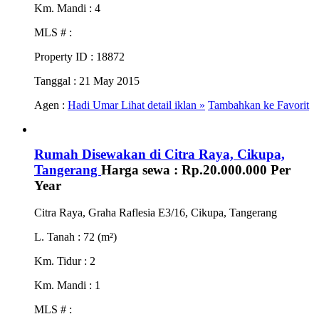
Km. Mandi
: 4
MLS #
:
Property ID
: 18872
Tanggal
: 21 May 2015
Agen :
Hadi Umar
Lihat detail iklan »
Tambahkan ke Favorit
Rumah Disewakan di Citra Raya, Cikupa,
Tangerang
Harga sewa :
Rp.20.000.000
Per
Year
Citra Raya, Graha Raflesia E3/16, Cikupa, Tangerang
L. Tanah
: 72 (m²)
Km. Tidur
: 2
Km. Mandi
: 1
MLS #
: