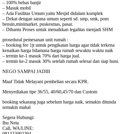
– 100% bebas banjir
– Masuk mobil
– Ada Fasilitas Umum yaitu Mesjid didalam komplek
– Dekat dengan sarana umum seperti sd. smp, smk, pom
bensin,minimarket, puskesmas, pasar.
– Dibantu Proses untuk menaikkan legalitas menjadi SHM
prosedural pemesanan unit rumah :
– booking fee 1jt untuk pengikatan harga agar tidak terkena
kenaikan harga bilamana harga rumah sewaktu waktu naik
– termin ke-1 masuk 70% dari harga jual.
– termin ke-2 masuk 30% setelah rumah selesai dan siap huni.
NEGO SAMPAI JADIII
Maaf Tidak Melayani pembelian secara KPR.
Menyediakan tipe 36/55, 40/60,45/70 dan Custom
booking sekarang juga sebelum harga naik, semakin ditunda
semakin mahal
Segera Hubungi:
Ibu Neta
Call, WA/LINE:
081322092294