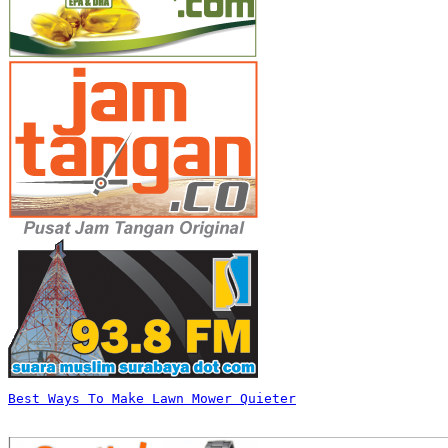
Best Ways To Make Lawn Mower Quieter