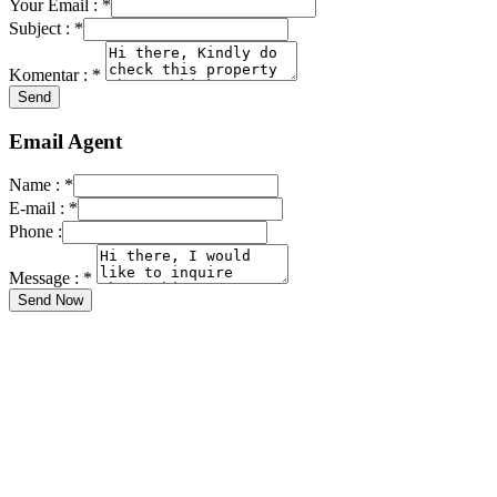
Your Email :
*
Subject :
*
Komentar :
*
Email Agent
Name :
*
E-mail :
*
Phone :
Message :
*