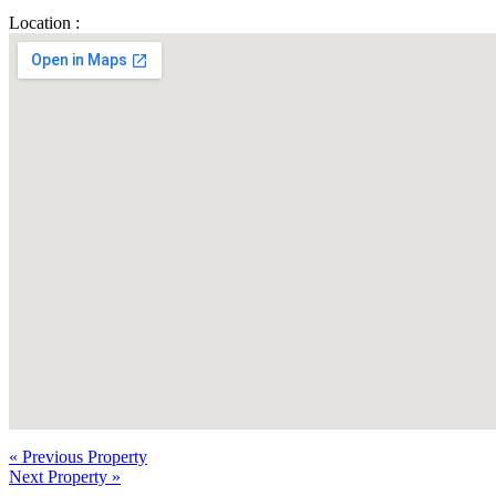
Location :
« Previous Property
Next Property »