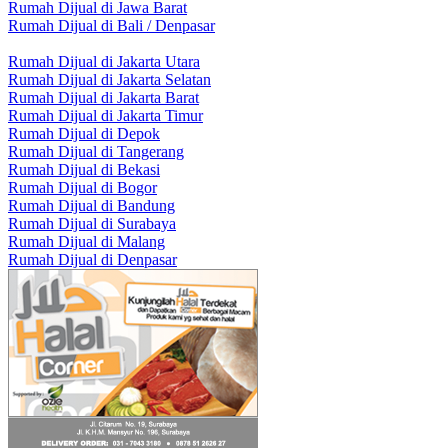
Rumah Dijual di Jawa Barat
Rumah Dijual di Bali / Denpasar
Rumah Dijual di Jakarta Utara
Rumah Dijual di Jakarta Selatan
Rumah Dijual di Jakarta Barat
Rumah Dijual di Jakarta Timur
Rumah Dijual di Depok
Rumah Dijual di Tangerang
Rumah Dijual di Bekasi
Rumah Dijual di Bogor
Rumah Dijual di Bandung
Rumah Dijual di Surabaya
Rumah Dijual di Malang
Rumah Dijual di Denpasar