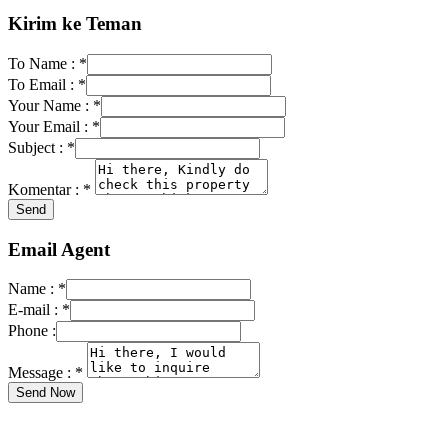
Kirim ke Teman
To Name :
*
To Email :
*
Your Name :
*
Your Email :
*
Subject :
*
Komentar :
*
Email Agent
Name :
*
E-mail :
*
Phone :
Message :
*