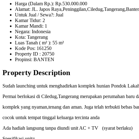
Harga (Dalam Rp.): Rp.530.000.000
Alamat: JL. Japos Raya,Peninggilan,Ciledug,Tangerang,Bante
Untuk Jual / Sewa?: Jual
Kamar Tidur: 2
Kamar Mandi: 1
Negara: Indonesia
Kota: Tangerang
Luas Tanah ( m² ): 55 m²
Kode Pos: 161250
Property ID
: 20750
Propinsi: BANTEN
Property Description
Sudah launching untuk menghadirkan komplek hunian Pondok Laka
Permai berlokasi di Ciledug,Tangerang merupakan perumahan baru 
komplek yang nyaman,tenang dan aman. Juga telah terbukti bebas ban
cocok untuk tempat tinggal keluarga tercinta anda
Ada hadiah langsung tanpa diundi unit AC + TV (syarat berlaku)
Spesifikasi unit=