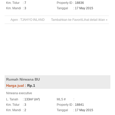
Km. Tidur
: 7
Property ID
: 18836
Km. Mandi
: 3
Tanggal
: 17 May 2015
Agen :
TJAHYO INLAND
Tambahkan ke Favorit
Lihat detail iklan »
Rumah Nirwana BU
Harga jual :
Rp.1
Nirwana executive
L. Tanah
: 133m² (m²)
MLS #
:
Km. Tidur
: 3
Property ID
: 18841
Km. Mandi
: 2
Tanggal
: 17 May 2015