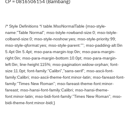
CP = 0816506154 (Bambang)
/* Style Definitions */ table.MsoNormalTable {mso-style-
name:”Table Normal”; mso-tstyle-rowband-size:0; mso-tstyle-
colband-size:0; mso-style-noshow:yes; mso-style-priority:99;
mso-style-qformat:yes; mso-style-parent:””; mso-padding-alt:0in
5.4pt 0in 5.4pt; mso-para-margin-top:0in; mso-para-margin-
right:0in; mso-para-margin-bottom:10.0pt; mso-para-margin-
left:0in; line-height:115%; mso-pagination:widow-orphan; font-
size:11.0pt; font-family:”Calibri”,”sans-serif”; mso-ascii-font-
family:Calibri; mso-ascii-theme-font:minor-latin; mso-fareast-font-
family:”Times New Roman”; mso-fareast-theme-font:minor-
fareast; mso-hansi-font-family:Calibri; mso-hansi-theme-
font:minor-latin; mso-bidi-font-family:”Times New Roman”; mso-
bidi-theme-font:minor-bidi;}