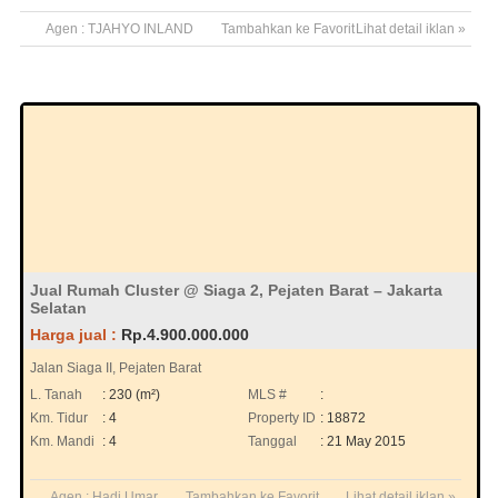
Agen :
TJAHYO INLAND
Tambahkan ke Favorit
Lihat detail iklan »
Jual Rumah Cluster @ Siaga 2, Pejaten Barat – Jakarta
Selatan
Harga jual :
Rp.4.900.000.000
Jalan Siaga II, Pejaten Barat
L. Tanah
: 230 (m²)
MLS #
:
Km. Tidur
: 4
Property ID
: 18872
Km. Mandi
: 4
Tanggal
: 21 May 2015
Agen :
Hadi Umar
Tambahkan ke Favorit
Lihat detail iklan »