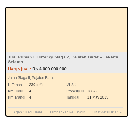
Jual Rumah Cluster @ Siaga 2, Pejaten Barat – Jakarta
Selatan
Harga jual :
Rp.4.900.000.000
Jalan Siaga II, Pejaten Barat
L. Tanah
: 230 (m²)
MLS #
:
Km. Tidur
: 4
Property ID
: 18872
Km. Mandi
: 4
Tanggal
: 21 May 2015
Agen :
Hadi Umar
Tambahkan ke Favorit
Lihat detail iklan »