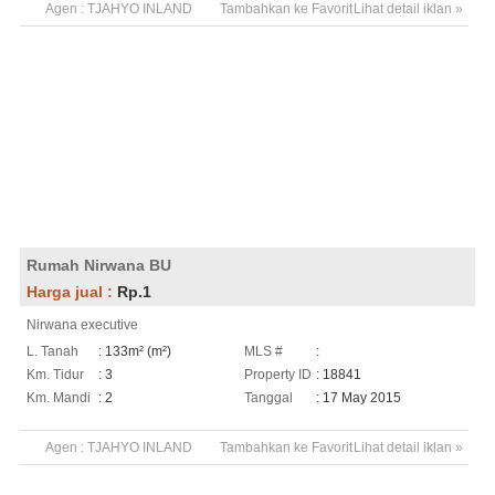
Agen :
TJAHYO INLAND
Tambahkan ke Favorit
Lihat detail iklan »
Rumah Nirwana BU
Harga jual :
Rp.1
Nirwana executive
L. Tanah
: 133m² (m²)
MLS #
:
Km. Tidur
: 3
Property ID
: 18841
Km. Mandi
: 2
Tanggal
: 17 May 2015
Agen :
TJAHYO INLAND
Tambahkan ke Favorit
Lihat detail iklan »