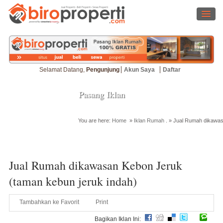
Selamat Datang,
Pengunjung
Akun Saya
Daftar
Pasang Iklan
You are here:
Home
»
Iklan Rumah
. »
Jual Rumah dikawas
Cari Properti
Jual Rumah dikawasan Kebon Jeruk
(taman kebun jeruk indah)
Tambahkan ke Favorit
Print
Bagikan Iklan Ini: