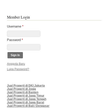
Member Login
Username
*
Password
*
Anggota Baru
Lupa Password?
Jual Properti di DKI Jakarta
Jual Properti di Jogja
Jual Properti di Banten
Jual Properti di Jawa Timur
Jual Properti di Jawa Tengah
Jual Properti di Jawa Barat
Jual Properti di Bali / Denpasar