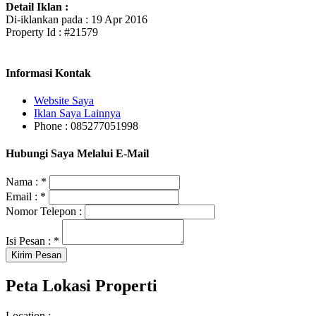
Detail Iklan :
Di-iklankan pada : 19 Apr 2016
Property Id : #21579
Informasi Kontak
Website Saya
Iklan Saya Lainnya
Phone : 085277051998
Hubungi Saya Melalui E-Mail
Nama :
*
Email :
*
Nomor Telepon :
Isi Pesan :
*
Peta Lokasi Properti
Location :