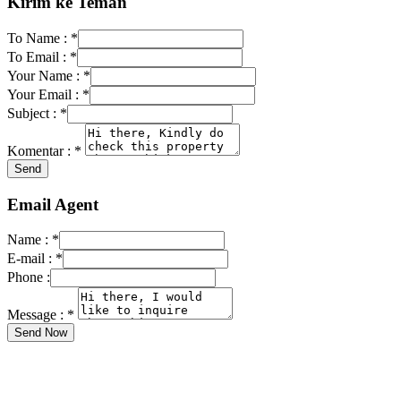
Kirim ke Teman
To Name :
*
To Email :
*
Your Name :
*
Your Email :
*
Subject :
*
Komentar :
*
Email Agent
Name :
*
E-mail :
*
Phone :
Message :
*