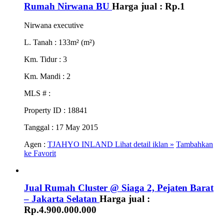
Rumah Nirwana BU
Harga jual :
Rp.1
Nirwana executive
L. Tanah
: 133m² (m²)
Km. Tidur
: 3
Km. Mandi
: 2
MLS #
:
Property ID
: 18841
Tanggal
: 17 May 2015
Agen :
TJAHYO INLAND
Lihat detail iklan »
Tambahkan
ke Favorit
Jual Rumah Cluster @ Siaga 2, Pejaten Barat
– Jakarta Selatan
Harga jual :
Rp.4.900.000.000