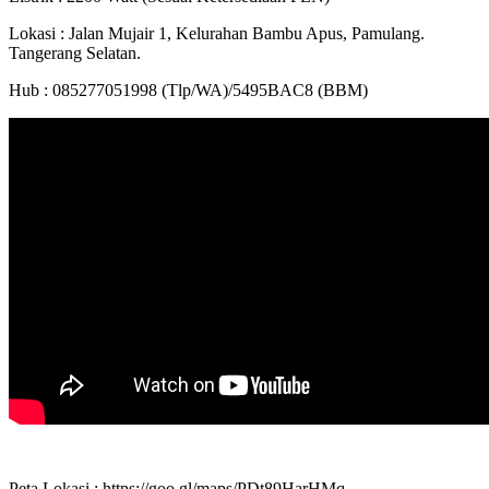
Lokasi : Jalan Mujair 1, Kelurahan Bambu Apus, Pamulang.
Tangerang Selatan.
Hub : 085277051998 (Tlp/WA)/5495BAC8 (BBM)
Peta Lokasi : https://goo.gl/maps/PDt89HarHMq