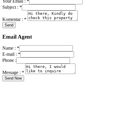
Your Email :
*
Subject :
*
Komentar :
*
Email Agent
Name :
*
E-mail :
*
Phone :
Message :
*