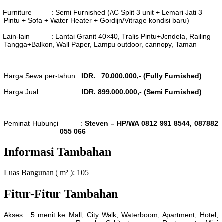
Furniture : Semi Furnished (AC Split 3 unit + Lemari Jati 3
Pintu + Sofa + Water
Heater + Gordijn/Vitrage kondisi baru)
Lain-lain : Lantai Granit 40×40, Tralis Pintu+Jendela, Railing
Tangga+Balkon, Wall
Paper, Lampu outdoor, cannopy, Taman
Harga Sewa per-tahun :
IDR. 70.000.000,- (Fully Furnished)
Harga Jual :
IDR. 899.000.000,- (Semi Furnished)
Peminat Hubungi
:
Steven – HP/WA 0812 991 8544, 087882
055 066
Informasi Tambahan
Luas Bangunan ( m² ):
105
Fitur-Fitur Tambahan
Akses: 5 menit ke Mall, City Walk, Waterboom, Apartment, Hotel,