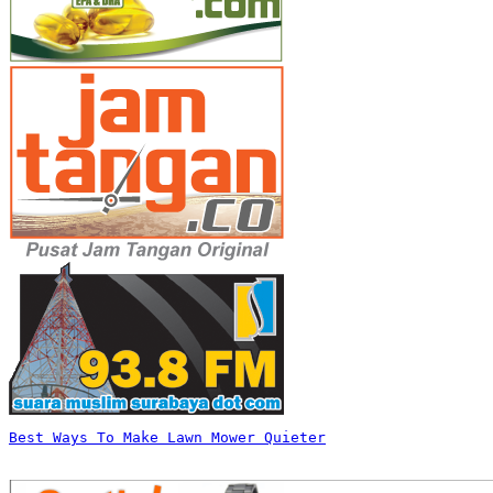
Best Ways To Make Lawn Mower Quieter