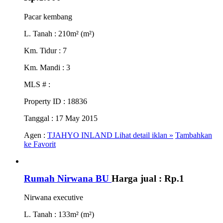
Pacar kembang
L. Tanah
: 210m² (m²)
Km. Tidur
: 7
Km. Mandi
: 3
MLS #
:
Property ID
: 18836
Tanggal
: 17 May 2015
Agen :
TJAHYO INLAND
Lihat detail iklan »
Tambahkan
ke Favorit
Rumah Nirwana BU
Harga jual :
Rp.1
Nirwana executive
L. Tanah
: 133m² (m²)