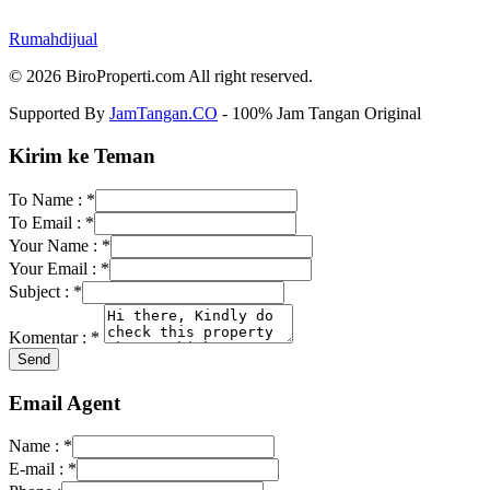
Rumahdijual
© 2026 BiroProperti.com All right reserved.
Supported By
JamTangan.CO
- 100% Jam Tangan Original
Kirim ke Teman
To Name :
*
To Email :
*
Your Name :
*
Your Email :
*
Subject :
*
Komentar :
*
Email Agent
Name :
*
E-mail :
*