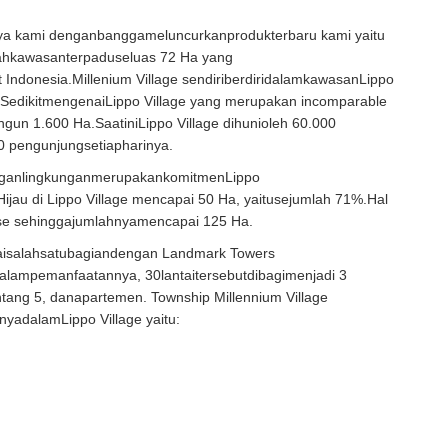
a kami denganbanggameluncurkanprodukterbaru kami yaitu
uahkawasanterpaduseluas 72 Ha yang
Indonesia.Millenium Village sendiriberdiridalamkawasanLippo
.SedikitmengenaiLippo Village yang merupakan incomparable
ngun 1.600 Ha.SaatiniLippo Village dihunioleh 60.000
0 pengunjungsetiapharinya.
ganlingkunganmerupakankomitmenLippo
Hijau di Lippo Village mencapai 50 Ha, yaitusejumlah 71%.Hal
se sehinggajumlahnyamencapai 125 Ha.
aisalahsatubagiandengan Landmark Towers
lampemanfaatannya, 30lantaitersebutdibagimenjadi 3
ntang 5, danapartemen. Township Millennium Village
nnyadalamLippo Village yaitu: