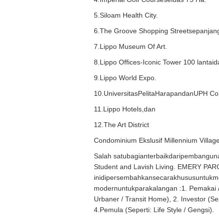
5.Siloam Health City.
6.The Groove Shopping Streetsepanja
7.Lippo Museum Of Art.
8.Lippo Offices-Iconic Tower 100 lanta
9.Lippo World Expo.
10.UniversitasPelitaHarapandanUPH Co
11.Lippo Hotels,dan
12.The Art District
Condominium Ekslusif Millennium Villag
Salah satubagianterbaikdaripembangun
Student and Lavish Living. EMERY PARC
inidipersembahkansecarakhususuntukme
modernuntukparakalangan :1. Pemakai / 
Urbaner / Transit Home), 2. Investor (S
4.Pemula (Seperti: Life Style / Gengsi).