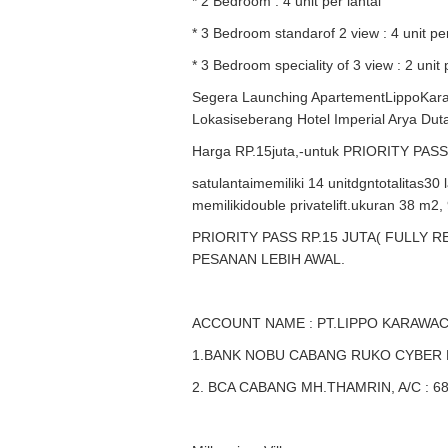
* 2 Bedroom : 4 unit per lantai
* 3 Bedroom standarof 2 view : 4 unit per
* 3 Bedroom speciality of 3 view : 2 unit 
Segera Launching ApartementLippoKar
Lokasiseberang Hotel Imperial Arya Duta
Harga RP.15juta,-untuk PRIORITY PASS
satulantaimemiliki 14 unitdgntotalitas30
memilikidouble privatelift.ukuran 38 m2,
PRIORITY PASS RP.15 JUTA( FULLY R
PESANAN LEBIH AWAL.
ACCOUNT NAME : PT.LIPPO KARAWAC
1.BANK NOBU CABANG RUKO CYBER PAR
2. BCA CABANG MH.THAMRIN, A/C : 68