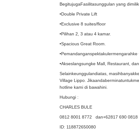
BegitujugaFasilitasunggulan yang dimiliki
•Double Private Lift
•Exclusive 8 suites/floor
•Pilihan 2, 3 atau 4 kamar.
•Spacious Great Room.
•Pemandanganspektakulermengarahke Gol
•Akseslangsungke Mall, Restaurant, dan
Selainkeunggulandiatas, masihbanyakke
Village Lippo. Jikaandaberminatuntukm
hotline kami di bawahini.
Hubungi :
CHARLES BULE
0812 8001 8772 dan+62817 690 0818
ID: 118872650080