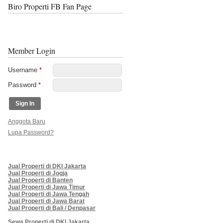
Biro Properti FB Fan Page
Member Login
Username
*
Password
*
Anggota Baru
Lupa Password?
Jual Properti di DKI Jakarta
Jual Properti di Jogja
Jual Properti di Banten
Jual Properti di Jawa Timur
Jual Properti di Jawa Tengah
Jual Properti di Jawa Barat
Jual Properti di Bali / Denpasar
Sewa Properti di DKI Jakarta