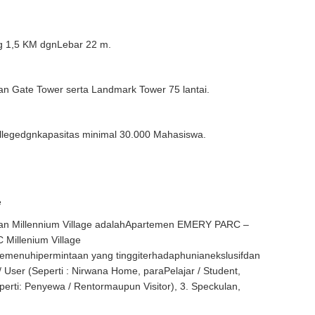
ng 1,5 KM dgnLebar 22 m.
idan Gate Tower serta Landmark Tower 75 lantai.
llegedgnkapasitas minimal 30.000 Mahasiswa.
e
an Millennium Village adalahApartemen EMERY PARC –
 Millenium Village
menuhipermintaan yang tinggiterhadaphunianekslusifdan
User (Seperti : Nirwana Home, paraPelajar / Student,
eperti: Penyewa / Rentormaupun Visitor), 3. Speckulan,