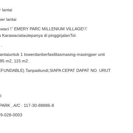
 lantai
per lantai
awaci \” EMERY PARC MILLENIUM VILLAGE\’\’
 Karawaciatautepanya di pinggirjalanTol.
 .
 lantaiuntuk 1 towerdanberfasilitasmasing-masingper unit
 95 m2, 115 m2 .
EFUNDABLE).Tanpadiundi,SIAPA CEPAT DAPAT NO. URUT
I
K , A/C : 117-30-88886-8
9-028-0003