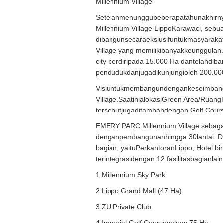
Millennium Village
Setelahmenunggubeberapatahunakhirny
Millennium Village LippoKarawaci, seb
dibangunsecaraekslusifuntukmasyarakat 
Village yang memilikibanyakkeunggulan
city berdiripada 15.000 Ha dantelahdiba
pendudukdanjugadikunjungioleh 200.00
Visiuntukmembangundengankeseimban
Village.SaatinialokasiGreen Area/Ruang
tersebutjugaditambahdengan Golf Cour
EMERY PARC Millennium Village sebag
denganpembangunanhingga 30lantai. Da
bagian, yaituPerkantoranLippo, Hotel bi
terintegrasidengan 12 fasilitasbagianlai
1.Millennium Sky Park.
2.Lippo Grand Mall (47 Ha).
3.ZU Private Club.
4.Imperial Golf Courseseluas 75 Ha.