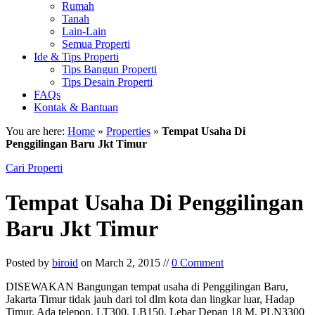
Rumah
Tanah
Lain-Lain
Semua Properti
Ide & Tips Properti
Tips Bangun Properti
Tips Desain Properti
FAQs
Kontak & Bantuan
You are here:
Home
»
Properties
»
Tempat Usaha Di
Penggilingan Baru Jkt Timur
Cari Properti
Tempat Usaha Di Penggilingan
Baru Jkt Timur
Posted by
biroid
on March 2, 2015 //
0 Comment
DISEWAKAN Bangungan tempat usaha di Penggilingan Baru,
Jakarta Timur tidak jauh dari tol dlm kota dan lingkar luar, Hadap
Timur, Ada telepon, LT300, LB150, Lebar Depan 18 M, PLN3300