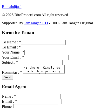
Rumahdijual
© 2026 BiroProperti.com All right reserved.
Supported By
JamTangan.CO
- 100% Jam Tangan Original
Kirim ke Teman
To Name :
*
To Email :
*
Your Name :
*
Your Email :
*
Subject :
*
Komentar :
*
Email Agent
Name :
*
E-mail :
*
Phone :