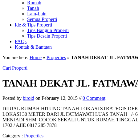
Rumah
Tanah
Lain-Lain
Semua Properti
Ide & Tips Properti
Tips Bangun Properti
Tips Desain Properti
FAQs
Kontak & Bantuan
You are here:
Home
»
Properties
»
TANAH DEKAT JL. FATMA
Cari Properti
TANAH DEKAT JL. FATMAW
Posted by
biroid
on February 12, 2015 //
0 Comment
DIJUAL RUMAH HITUNG TANAH LOKASI STRATEGIS DE
LOKASI 30 METER DARI JL FATMAWATI LUAS TANAH +/-
MENJADI SHM. COCOK SEKALI UNTUK RUMAH TINGGAL 
1702 / AJIE 0817 285 7878
Category :
Properties