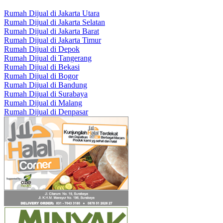
Rumah Dijual di Jakarta Utara
Rumah Dijual di Jakarta Selatan
Rumah Dijual di Jakarta Barat
Rumah Dijual di Jakarta Timur
Rumah Dijual di Depok
Rumah Dijual di Tangerang
Rumah Dijual di Bekasi
Rumah Dijual di Bogor
Rumah Dijual di Bandung
Rumah Dijual di Surabaya
Rumah Dijual di Malang
Rumah Dijual di Denpasar