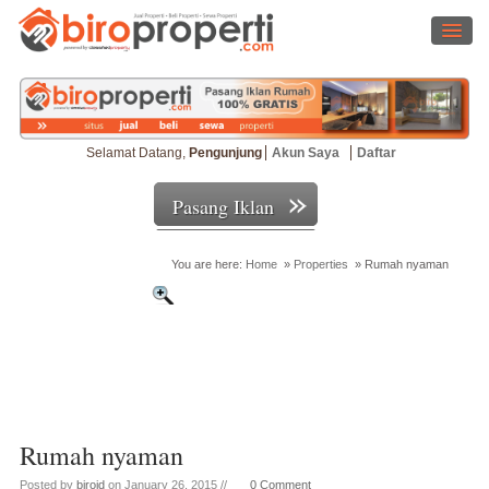
Selamat Datang,
Pengunjung
Akun Saya
Daftar
Pasang Iklan
You are here:
Home
»
Properties
»
Rumah nyaman
Cari Properti
Rumah nyaman
Posted by
biroid
on January 26, 2015 //
0 Comment