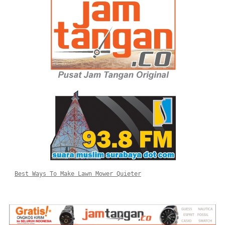
Best Ways To Make Lawn Mower Quieter