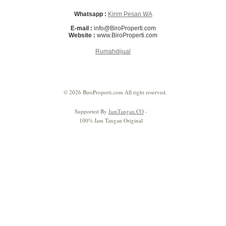
Whatsapp :
Kirim Pesan WA
E-mail :
info@BiroProperti.com
Website :
www.BiroProperti.com
Rumahdijual
© 2026 BiroProperti.com All right reserved.
Supported By
JamTangan.CO
-
100% Jam Tangan Original