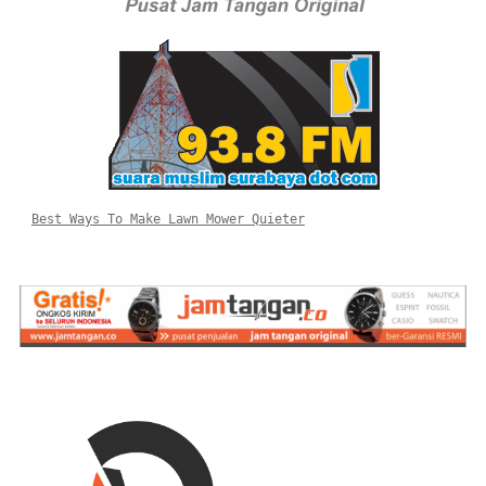
Best Ways To Make Lawn Mower Quieter