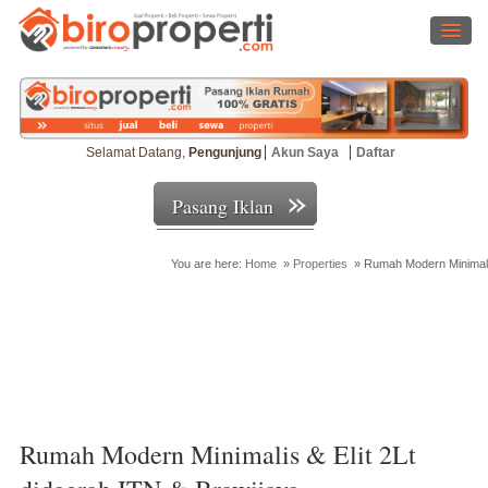
Selamat Datang,
Pengunjung
Akun Saya
Daftar
Pasang Iklan
You are here:
Home
»
Properties
»
Rumah Modern Minimalis
Cari Properti
Rumah Modern Minimalis & Elit 2Lt