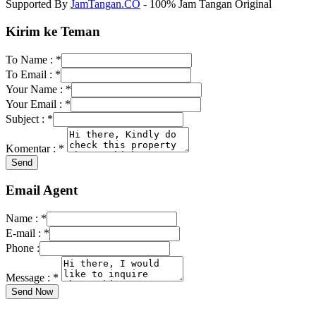
Supported By
JamTangan.CO
- 100% Jam Tangan Original
Kirim ke Teman
To Name :
*
To Email :
*
Your Name :
*
Your Email :
*
Subject :
*
Komentar :
*
Email Agent
Name :
*
E-mail :
*
Phone :
Message :
*