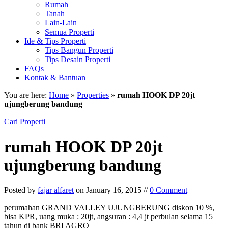
Rumah
Tanah
Lain-Lain
Semua Properti
Ide & Tips Properti
Tips Bangun Properti
Tips Desain Properti
FAQs
Kontak & Bantuan
You are here:
Home
»
Properties
»
rumah HOOK DP 20jt
ujungberung bandung
Cari Properti
rumah HOOK DP 20jt
ujungberung bandung
Posted by
fajar alfaret
on January 16, 2015 //
0 Comment
perumahan GRAND VALLEY UJUNGBERUNG diskon 10 %,
bisa KPR, uang muka : 20jt, angsuran : 4,4 jt perbulan selama 15
tahun di bank BRI AGRO