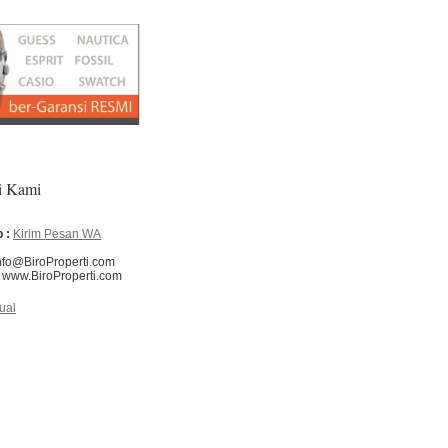
i Kami
 :
Kirim Pesan WA
nfo@BiroProperti.com
www.BiroProperti.com
ual