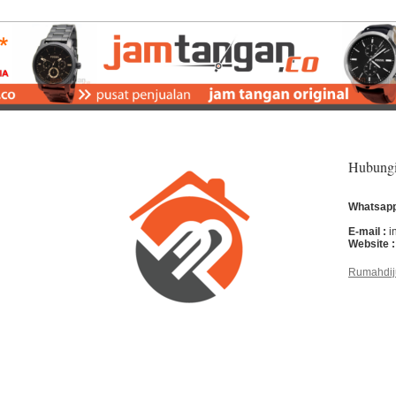
Hubung
Whatsapp
E-mail :
i
Website :
Rumahdij