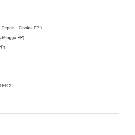
l Depok – Cisalak PP )
s.Minggu PP)
PP)
TER 2