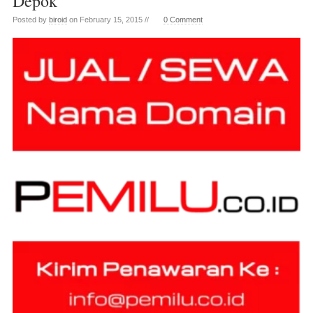
Depok
Posted by
biroid
on February 15, 2015 //
0 Comment