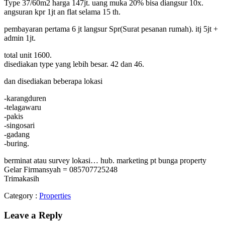
Type 37/60m2 harga 147jt. uang muka 20% bisa diangsur 10x.
angsuran kpr 1jt an flat selama 15 th.
pembayaran pertama 6 jt langsur Spr(Surat pesanan rumah). itj 5jt +
admin 1jt.
total unit 1600.
disediakan type yang lebih besar. 42 dan 46.
dan disediakan beberapa lokasi
-karangduren
-telagawaru
-pakis
-singosari
-gadang
-buring.
berminat atau survey lokasi… hub. marketing pt bunga property
Gelar Firmansyah = 085707725248
Trimakasih
Category :
Properties
Leave a Reply