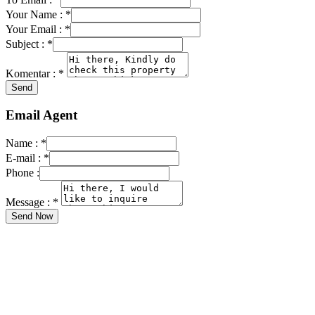
Your Name :
*
Your Email :
*
Subject :
*
Komentar :
*
Email Agent
Name :
*
E-mail :
*
Phone :
Message :
*