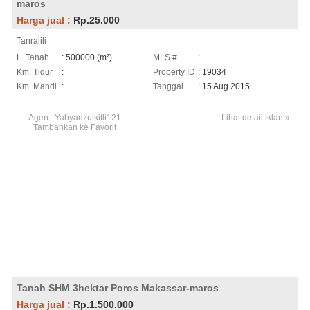
maros
Harga jual :
Rp.25.000
Tanralili
L. Tanah
: 500000 (m²)
MLS #
:
Km. Tidur
:
Property ID
: 19034
Km. Mandi
:
Tanggal
: 15 Aug 2015
Agen :
Yahyadzulkifli121
Lihat detail iklan »
Tambahkan ke Favorit
Tanah SHM 3hektar Poros Makassar-maros
Harga jual :
Rp.1.500.000