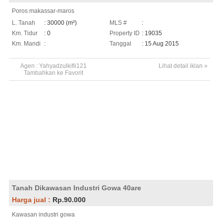
Poros makassar-maros
L. Tanah
: 30000 (m²)
MLS #
:
Km. Tidur
: 0
Property ID
: 19035
Km. Mandi
:
Tanggal
: 15 Aug 2015
Agen :
Yahyadzulkifli121
Lihat detail iklan »
Tambahkan ke Favorit
Tanah Dikawasan Industri Gowa 40are
Harga jual :
Rp.90.000
Kawasan industri gowa