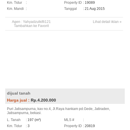
Km. Tidur
:
Property ID
: 19089
Km. Mandi
:
Tanggal
: 21 Aug 2015
Agen :
Yahyadzulkifli121
Lihat detail iklan »
Tambahkan ke Favorit
dijual tanah
Harga jual :
Rp.4.200.000
Puri Jatisampurna, kav no.4, Jl.Raya hankam pd.Gede, Jatiraden,
Jatisampurna, bekasi.
L. Tanah
: 197 (m²)
MLS #
:
Km. Tidur
: 3
Property ID
: 20819