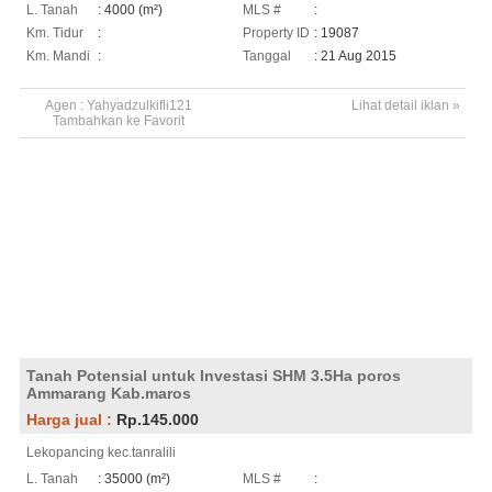
L. Tanah
: 4000 (m²)
MLS #
:
Km. Tidur
:
Property ID
: 19087
Km. Mandi
:
Tanggal
: 21 Aug 2015
Agen :
Yahyadzulkifli121
Lihat detail iklan »
Tambahkan ke Favorit
Tanah Potensial untuk Investasi SHM 3.5Ha poros
Ammarang Kab.maros
Harga jual :
Rp.145.000
Lekopancing kec.tanralili
L. Tanah
: 35000 (m²)
MLS #
: