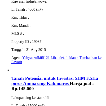
Kawasan industri gowa
L. Tanah
: 4000 (m²)
Km. Tidur
:
Km. Mandi
:
MLS #
:
Property ID
: 19087
Tanggal
: 21 Aug 2015
Agen :
Yahyadzulkifli121
Lihat detail iklan »
Tambahkan ke
Favorit
Tanah Potensial untuk Investasi SHM 3.5Ha
poros Ammarang Kab.maros
Harga jual :
Rp.145.000
Lekopancing kec.tanralili
L. Tanah
: 35000 (m²)