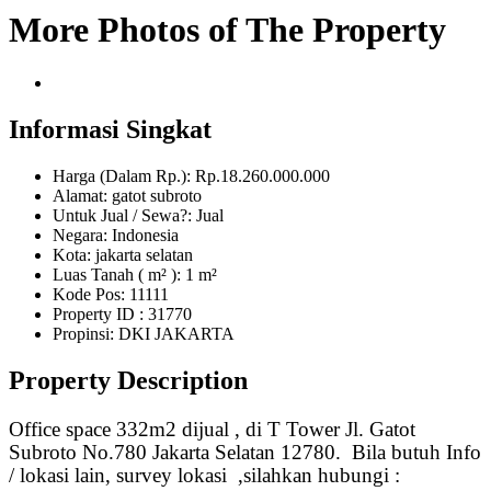
More Photos of The Property
Informasi Singkat
Harga (Dalam Rp.): Rp.18.260.000.000
Alamat: gatot subroto
Untuk Jual / Sewa?: Jual
Negara: Indonesia
Kota: jakarta selatan
Luas Tanah ( m² ): 1 m²
Kode Pos: 11111
Property ID
: 31770
Propinsi: DKI JAKARTA
Property Description
Office space 332
m2 di
jual
, di
T Tower Jl. Gatot
Subroto No.780 Jakarta Selatan 12780
.
Bila butuh Info
/ l
okasi lain, survey lokasi
,
silahkan hubungi :