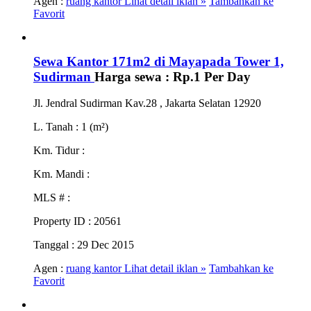
Agen :
ruang kantor
Lihat detail iklan »
Tambahkan ke
Favorit
Sewa Kantor 171m2 di Mayapada Tower 1,
Sudirman
Harga sewa :
Rp.1
Per Day
Jl. Jendral Sudirman Kav.28 , Jakarta Selatan 12920
L. Tanah
: 1 (m²)
Km. Tidur
:
Km. Mandi
:
MLS #
:
Property ID
: 20561
Tanggal
: 29 Dec 2015
Agen :
ruang kantor
Lihat detail iklan »
Tambahkan ke
Favorit