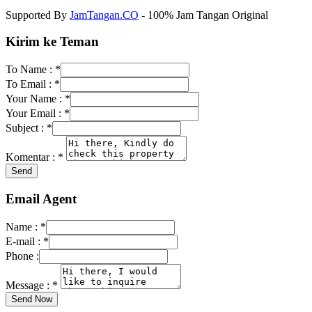
Supported By
JamTangan.CO
- 100% Jam Tangan Original
Kirim ke Teman
To Name :
*
To Email :
*
Your Name :
*
Your Email :
*
Subject :
*
Komentar :
*
Email Agent
Name :
*
E-mail :
*
Phone :
Message :
*