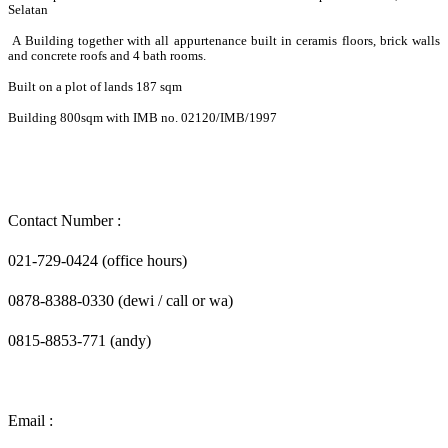
Selatan
A Building together with all appurtenance built in ceramis floors, brick walls
and concrete roofs and 4 bath rooms.
Built on a plot of lands 187 sqm
Building 800sqm with IMB no. 02120/IMB/1997
Contact Number :
021-729-0424 (office hours)
0878-8388-0330 (dewi / call or wa)
0815-8853-771 (andy)
Email :