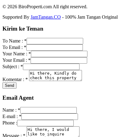
© 2026 BiroProperti.com All right reserved.
Supported By
JamTangan.CO
- 100% Jam Tangan Original
Kirim ke Teman
To Name :
*
To Email :
*
Your Name :
*
Your Email :
*
Subject :
*
Komentar :
*
Email Agent
Name :
*
E-mail :
*
Phone :
Message :
*