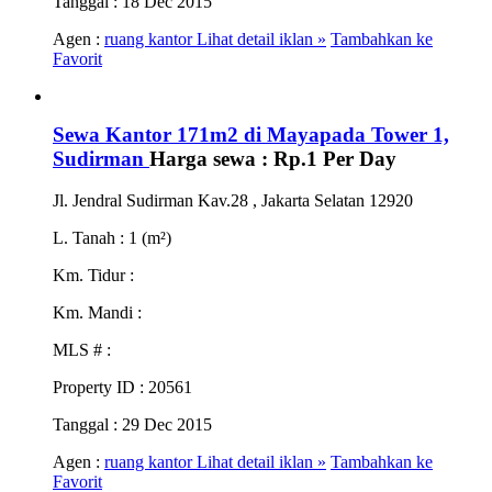
Tanggal
: 18 Dec 2015
Agen :
ruang kantor
Lihat detail iklan »
Tambahkan ke
Favorit
Sewa Kantor 171m2 di Mayapada Tower 1,
Sudirman
Harga sewa :
Rp.1
Per Day
Jl. Jendral Sudirman Kav.28 , Jakarta Selatan 12920
L. Tanah
: 1 (m²)
Km. Tidur
:
Km. Mandi
:
MLS #
:
Property ID
: 20561
Tanggal
: 29 Dec 2015
Agen :
ruang kantor
Lihat detail iklan »
Tambahkan ke
Favorit