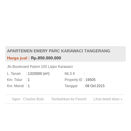
APARTEMEN EMERY PARC KARAWACI TANGERANG
Harga jual :
Rp.850.000.000
Jln.Boulevard Palem 105 Lippo Karawaci
L. Tanah
: 1320000 (m²)
MLS #
:
Km. Tidur
: 1
Property ID
: 19505
Km. Mandi
: 1
Tanggal
: 08 Oct 2015
Agen :
Charles Bule
Tambahkan ke Favorit
Lihat detail iklan »