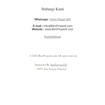
Hubungi Kami
Whatsapp :
Kirim Pesan WA
E-mail :
info@BiroProperti.com
Website :
www.BiroProperti.com
Rumahdijual
© 2026 BiroProperti.com All right reserved.
Supported By
JamTangan.CO
-
100% Jam Tangan Original