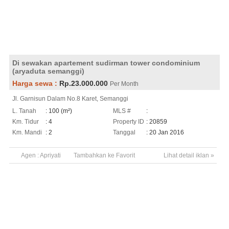
Di sewakan apartement sudirman tower condominium
(aryaduta semanggi)
Harga sewa :
Rp.23.000.000
Per Month
Jl. Garnisun Dalam No.8 Karet, Semanggi
L. Tanah
: 100 (m²)
MLS #
:
Km. Tidur
: 4
Property ID
: 20859
Km. Mandi
: 2
Tanggal
: 20 Jan 2016
Agen :
Apriyati
Tambahkan ke Favorit
Lihat detail iklan »