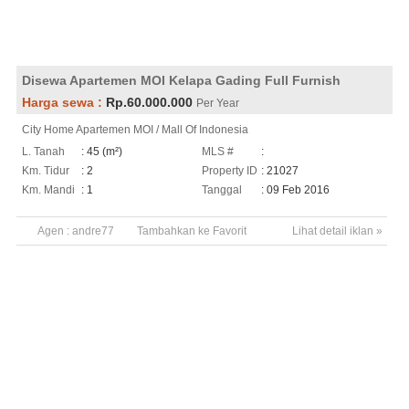
Disewa Apartemen MOI Kelapa Gading Full Furnish
Harga sewa :
Rp.60.000.000
Per Year
City Home Apartemen MOI / Mall Of Indonesia
L. Tanah
: 45 (m²)
MLS #
:
Km. Tidur
: 2
Property ID
: 21027
Km. Mandi
: 1
Tanggal
: 09 Feb 2016
Agen :
andre77
Tambahkan ke Favorit
Lihat detail iklan »