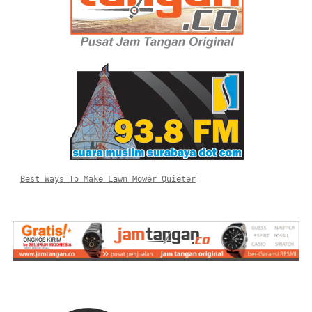
Best Ways To Make Lawn Mower Quieter