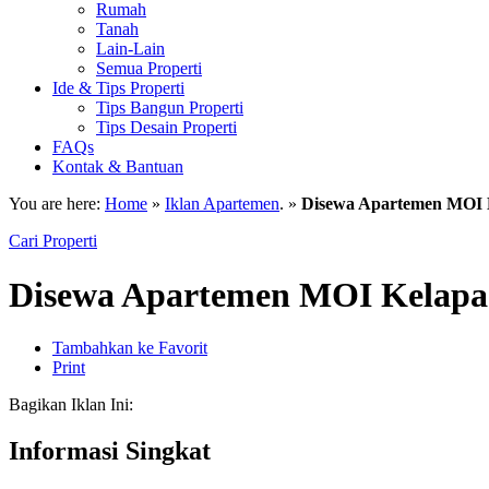
Rumah
Tanah
Lain-Lain
Semua Properti
Ide & Tips Properti
Tips Bangun Properti
Tips Desain Properti
FAQs
Kontak & Bantuan
You are here:
Home
»
Iklan Apartemen
. »
Disewa Apartemen MOI K
Cari Properti
Disewa Apartemen MOI Kelapa 
Tambahkan ke Favorit
Print
Bagikan Iklan Ini:
Informasi Singkat