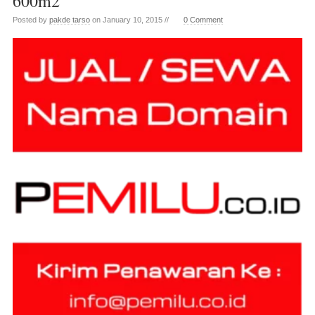
600m2
Posted by
pakde tarso
on January 10, 2015 //
0 Comment