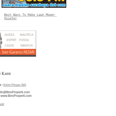
Best Ways To Make Lawn Mower 
Quieter
i Kami
 :
Kirim Pesan WA
nfo@BiroProperti.com
www.BiroProperti.com
ual