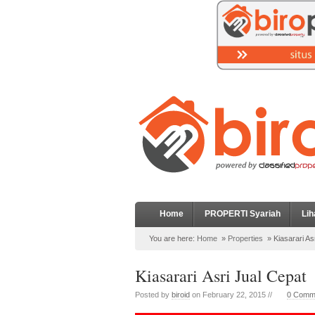
Home
PROPERTI Syariah
Lih
You are here:
Home
»
Properties
»
Kiasarari As
Kiasarari Asri Jual Cepat
Posted by
biroid
on February 22, 2015 //
0 Comm