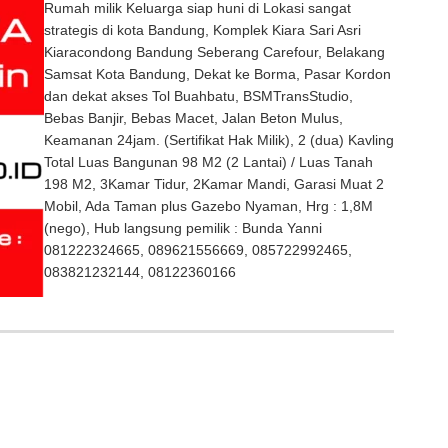
Rumah milik Keluarga siap huni di Lokasi sangat
strategis di kota Bandung, Komplek Kiara Sari Asri
Kiaracondong Bandung Seberang Carefour, Belakang
Samsat Kota Bandung, Dekat ke Borma, Pasar Kordon
dan dekat akses Tol Buahbatu, BSMTransStudio,
Bebas Banjir, Bebas Macet, Jalan Beton Mulus,
Keamanan 24jam. (Sertifikat Hak Milik), 2 (dua) Kavling
Total Luas Bangunan 98 M2 (2 Lantai) / Luas Tanah
198 M2, 3Kamar Tidur, 2Kamar Mandi, Garasi Muat 2
Mobil, Ada Taman plus Gazebo Nyaman, Hrg : 1,8M
(nego), Hub langsung pemilik : Bunda Yanni
081222324665, 089621556669, 085722992465,
083821232144, 08122360166