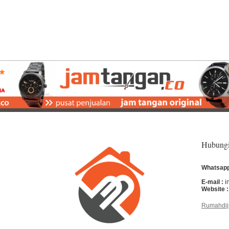
Hubung
Whatsapp
E-mail :
i
Website :
Rumahdij