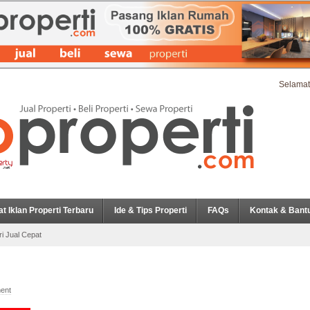
Selamat
at Iklan Properti Terbaru
Ide & Tips Properti
FAQs
Kontak & Bant
ri Jual Cepat
ent