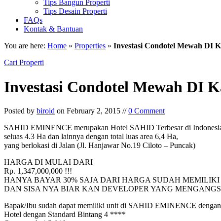
Tips Bangun Properti
Tips Desain Properti
FAQs
Kontak & Bantuan
You are here:
Home
»
Properties
»
Investasi Condotel Mewah DI 
Cari Properti
Investasi Condotel Mewah DI 
Posted by
biroid
on February 2, 2015 //
0 Comment
SAHID EMINENCE merupakan Hotel SAHID Terbesar di Indonesia berdi
seluas 4.3 Ha dan lainnya dengan total luas area 6,4 Ha,
yang berlokasi di Jalan (Jl. Hanjawar No.19 Ciloto – Puncak)
HARGA DI MULAI DARI
Rp. 1,347,000,000 !!!
HANYA BAYAR 30% SAJA DARI HARGA SUDAH MEMILIK
DAN SISA NYA BIAR KAN DEVELOPER YANG MENGANG
Bapak/Ibu sudah dapat memiliki unit di SAHID EMINENCE dengan be
Hotel dengan Standard Bintang 4 ****