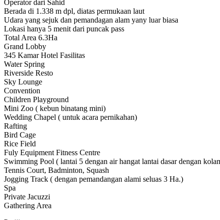
Operator dari Sahid
Berada di 1.338 m dpl, diatas permukaan laut
Udara yang sejuk dan pemandagan alam yany luar biasa
Lokasi hanya 5 menit dari puncak pass
Total Area 6.3Ha
Grand Lobby
345 Kamar Hotel Fasilitas
Water Spring
Riverside Resto
Sky Lounge
Convention
Children Playground
Mini Zoo ( kebun binatang mini)
Wedding Chapel ( untuk acara pernikahan)
Rafting
Bird Cage
Rice Field
Fuly Equipment Fitness Centre
Swimming Pool ( lantai 5 dengan air hangat lantai dasar dengan kola
Tennis Court, Badminton, Squash
Jogging Track ( dengan pemandangan alami seluas 3 Ha.)
Spa
Private Jacuzzi
Gathering Area