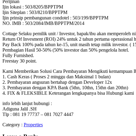
Perijinan
Ijin lokasi : 503/8205/BPPTPM
Ijin Siteplan : 503/8210/BPPTPM
Ijin prinsip pembangunan condotel : 503/199/BPPTPM
NO. IMB : 503/2084/IMB/BPPTPM/2014
Cottage Selaku pemilik unit / Investor, bapak/ibu akan memperoleh nila
Return Of Invesment (ROI) 24% untuk 2 tahun pertama operasional h
Pay Back 100% pada tahun ke-15, unit masih tetap milik investor. ( 
Pembagian Hasil 50-50% (50% investor dan 50% pengelola hotel.
Fully Furnished.
Freestay 30 point.
Kami Memberikan Solusi Cara Pembayaran Mengikuti kemampuan Ibu/
1. Cash Keras ( Proses 2 minggu dan Maksimal 1 bulan)
2. Pembayaran angsuran bertahap dengan Developer 12x
3. Pembayaran dengan KPA Bank (5thn, 10thn, 15thn dan 20thn)
4. FIX & FLEKSIBLE Keterangan lengkapanya bisa Hubungi kami
info lebih lanjut hubungi :
Adiguna Jalil .SH
Tlp : 081 19 77737 – 081 7027 4447
Category :
Properties