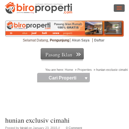
Selamat Datang,
Pengunjung
Akun Saya
Daftar
Pasang Iklan
You are here:
Home
»
Properties
»
hunian exclusiv cimahi
Cari Properti
hunian exclusiv cimahi
Posted by
biroid
on January 23, 2015 //
0 Comment