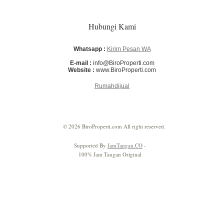
Hubungi Kami
Whatsapp :
Kirim Pesan WA
E-mail :
info@BiroProperti.com
Website :
www.BiroProperti.com
Rumahdijual
© 2026 BiroProperti.com All right reserved.
Supported By
JamTangan.CO
-
100% Jam Tangan Original