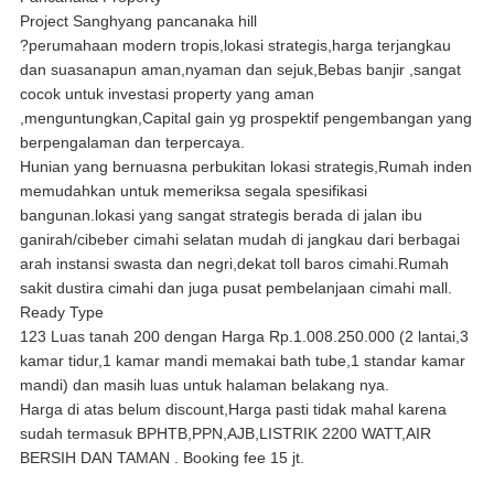
Project Sanghyang pancanaka hill
?perumahaan modern tropis,lokasi strategis,harga terjangkau
dan suasanapun aman,nyaman dan sejuk,Bebas banjir ,sangat
cocok untuk investasi property yang aman
,menguntungkan,Capital gain yg prospektif pengembangan yang
berpengalaman dan terpercaya.
Hunian yang bernuasna perbukitan lokasi strategis,Rumah inden
memudahkan untuk memeriksa segala spesifikasi
bangunan.lokasi yang sangat strategis berada di jalan ibu
ganirah/cibeber cimahi selatan mudah di jangkau dari berbagai
arah instansi swasta dan negri,dekat toll baros cimahi.Rumah
sakit dustira cimahi dan juga pusat pembelanjaan cimahi mall.
Ready Type
123 Luas tanah 200 dengan Harga Rp.1.008.250.000 (2 lantai,3
kamar tidur,1 kamar mandi memakai bath tube,1 standar kamar
mandi) dan masih luas untuk halaman belakang nya.
Harga di atas belum discount,Harga pasti tidak mahal karena
sudah termasuk BPHTB,PPN,AJB,LISTRIK 2200 WATT,AIR
BERSIH DAN TAMAN . Booking fee 15 jt.