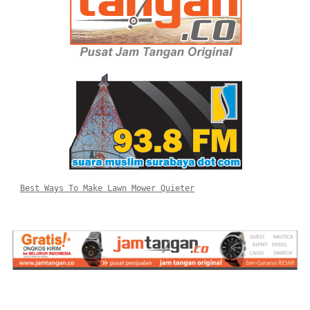
Best Ways To Make Lawn Mower Quieter