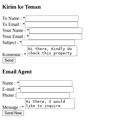
Kirim ke Teman
To Name :
*
To Email :
*
Your Name :
*
Your Email :
*
Subject :
*
Komentar :
*
Email Agent
Name :
*
E-mail :
*
Phone :
Message :
*