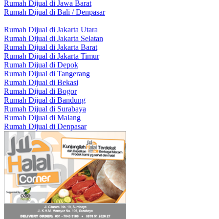
Rumah Dijual di Jawa Barat
Rumah Dijual di Bali / Denpasar
Rumah Dijual di Jakarta Utara
Rumah Dijual di Jakarta Selatan
Rumah Dijual di Jakarta Barat
Rumah Dijual di Jakarta Timur
Rumah Dijual di Depok
Rumah Dijual di Tangerang
Rumah Dijual di Bekasi
Rumah Dijual di Bogor
Rumah Dijual di Bandung
Rumah Dijual di Surabaya
Rumah Dijual di Malang
Rumah Dijual di Denpasar