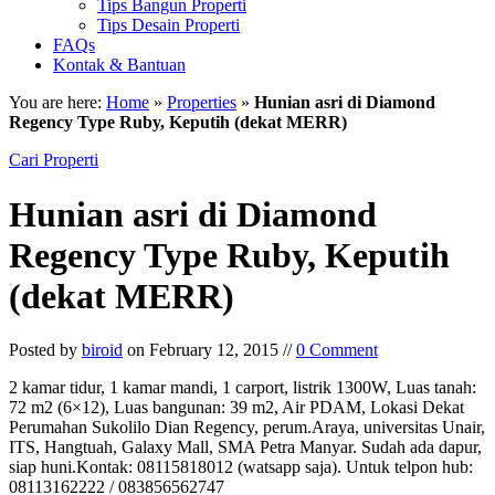
Tips Bangun Properti
Tips Desain Properti
FAQs
Kontak & Bantuan
You are here:
Home
»
Properties
»
Hunian asri di Diamond
Regency Type Ruby, Keputih (dekat MERR)
Cari Properti
Hunian asri di Diamond
Regency Type Ruby, Keputih
(dekat MERR)
Posted by
biroid
on February 12, 2015 //
0 Comment
2 kamar tidur, 1 kamar mandi, 1 carport, listrik 1300W, Luas tanah:
72 m2 (6×12), Luas bangunan: 39 m2, Air PDAM, Lokasi Dekat
Perumahan Sukolilo Dian Regency, perum.Araya, universitas Unair,
ITS, Hangtuah, Galaxy Mall, SMA Petra Manyar. Sudah ada dapur,
siap huni.Kontak: 08115818012 (watsapp saja). Untuk telpon hub:
08113162222 / 083856562747