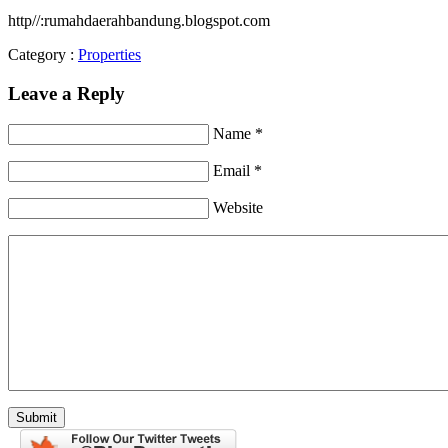
http//:rumahdaerahbandung.blogspot.com
Category :
Properties
Leave a Reply
Name *
Email *
Website