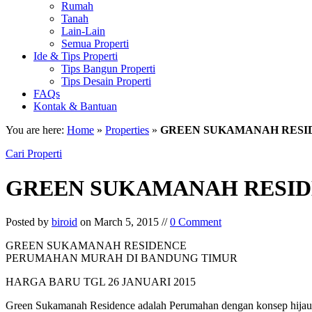
Rumah
Tanah
Lain-Lain
Semua Properti
Ide & Tips Properti
Tips Bangun Properti
Tips Desain Properti
FAQs
Kontak & Bantuan
You are here:
Home
»
Properties
»
GREEN SUKAMANAH RESI
Cari Properti
GREEN SUKAMANAH RESID
Posted by
biroid
on March 5, 2015 //
0 Comment
GREEN SUKAMANAH RESIDENCE
PERUMAHAN MURAH DI BANDUNG TIMUR
HARGA BARU TGL 26 JANUARI 2015
Green Sukamanah Residence adalah Perumahan dengan konsep hijau 