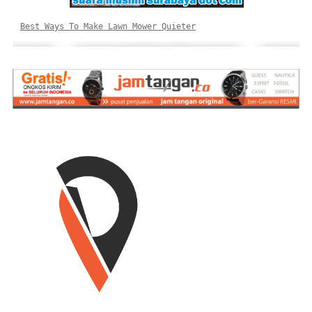
Best Ways To Make Lawn Mower Quieter