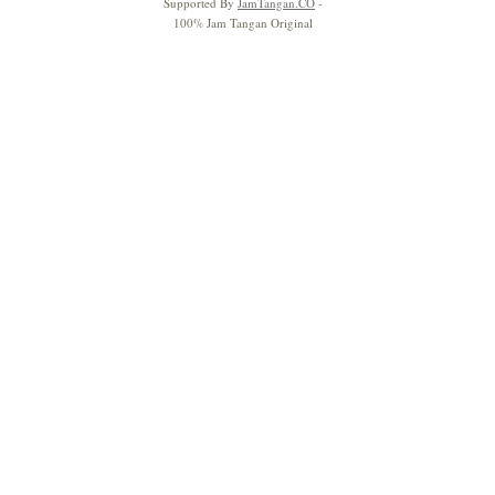
Supported By
JamTangan.CO
-
100% Jam Tangan Original